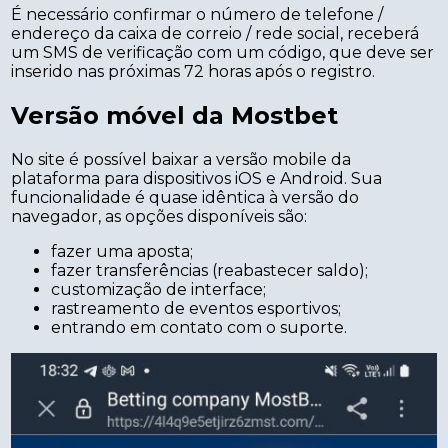
É necessário confirmar o número de telefone /
endereço da caixa de correio / rede social, receberá
um SMS de verificação com um código, que deve ser
inserido nas próximas 72 horas após o registro.
Versão móvel da Mostbet
No site é possível baixar a versão mobile da
plataforma para dispositivos iOS e Android. Sua
funcionalidade é quase idêntica à versão do
navegador, as opções disponíveis são:
fazer uma aposta;
fazer transferências (reabastecer saldo);
customização de interface;
rastreamento de eventos esportivos;
entrando em contato com o suporte.