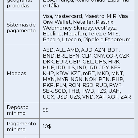
proibidas
e Itália
Visa, Mastercard, Maestro, MIR, Visa
Qiwi Wallet, Neteller, Piastrix,
Sistemas de
Webmoney, Skinpay, ecoPayz;
pagamento
Beeline, Megafon, Tele2 e MTS,
Bitcoin, Litecoin, Ripple e Ethereum
AED, ALL, AMD, AUD, AZN, BDT,
BND, BRL, BYN, CLP, CNY, COP, CZK,
DKK, EUR, GBP, GEL, GHS, HRK,
HUF, IDR, ILS, INR, IRR, JPY, KES,
Moedas
KHR, KRW, KZT, mBT, MKD, MNT,
MXN, MYR, NGN, NOK, PEN, PHP,
PKR, PLN, RON, RSD, RUB, RWF,
SEK, SGD, THB, TWD, TZS, UAH,
UGX, USD, UZS, VND, XAF, XOF, ZAR
Depósito
5$
mínimo
Pagamento
10$
mínimo