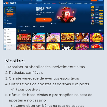
Mostbet
Mostbet probabilidades incrivelmente altas
Retiradas confiáveis
Grande variedade de eventos esportivos
Outros tipos de apostas esportivas e eSports
taxas possíveis
Bônus de boas-vindas e promoções na casa de
apostas e no cassino
Como obter um bônus na casa de apostas