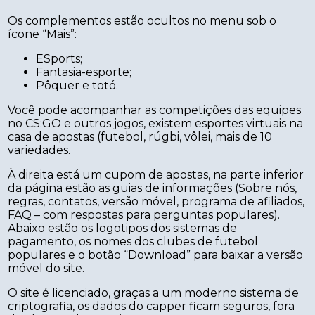
Os complementos estão ocultos no menu sob o
ícone “Mais”:
ESports;
Fantasia-esporte;
Pôquer e totó.
Você pode acompanhar as competições das equipes
no CS:GO e outros jogos, existem esportes virtuais na
casa de apostas (futebol, rúgbi, vôlei, mais de 10
variedades.
À direita está um cupom de apostas, na parte inferior
da página estão as guias de informações (Sobre nós,
regras, contatos, versão móvel, programa de afiliados,
FAQ – com respostas para perguntas populares).
Abaixo estão os logotipos dos sistemas de
pagamento, os nomes dos clubes de futebol
populares e o botão “Download” para baixar a versão
móvel do site.
O site é licenciado, graças a um moderno sistema de
criptografia, os dados do capper ficam seguros, fora