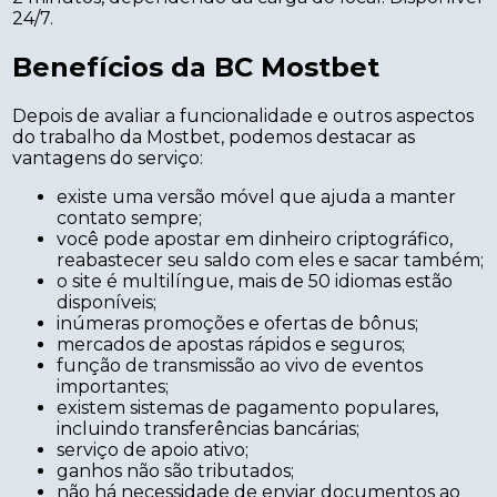
24/7.
Benefícios da BC Mostbet
Depois de avaliar a funcionalidade e outros aspectos
do trabalho da Mostbet, podemos destacar as
vantagens do serviço:
existe uma versão móvel que ajuda a manter
contato sempre;
você pode apostar em dinheiro criptográfico,
reabastecer seu saldo com eles e sacar também;
o site é multilíngue, mais de 50 idiomas estão
disponíveis;
inúmeras promoções e ofertas de bônus;
mercados de apostas rápidos e seguros;
função de transmissão ao vivo de eventos
importantes;
existem sistemas de pagamento populares,
incluindo transferências bancárias;
serviço de apoio ativo;
ganhos não são tributados;
não há necessidade de enviar documentos ao