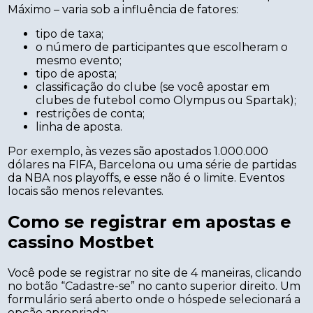
Máximo – varia sob a influência de fatores:
tipo de taxa;
o número de participantes que escolheram o
mesmo evento;
tipo de aposta;
classificação do clube (se você apostar em
clubes de futebol como Olympus ou Spartak);
restrições de conta;
linha de aposta.
Por exemplo, às vezes são apostados 1.000.000
dólares na FIFA, Barcelona ou uma série de partidas
da NBA nos playoffs, e esse não é o limite. Eventos
locais são menos relevantes.
Como se registrar em apostas e
cassino Mostbet
Você pode se registrar no site de 4 maneiras, clicando
no botão “Cadastre-se” no canto superior direito. Um
formulário será aberto onde o hóspede selecionará a
opção apropriada: