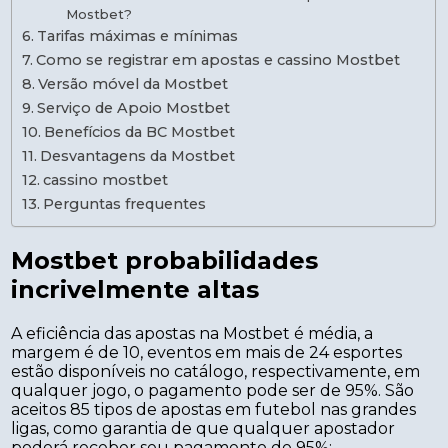
Mostbet?
Tarifas máximas e mínimas
Como se registrar em apostas e cassino Mostbet
Versão móvel da Mostbet
Serviço de Apoio Mostbet
Benefícios da BC Mostbet
Desvantagens da Mostbet
cassino mostbet
Perguntas frequentes
Mostbet probabilidades
incrivelmente altas
A eficiência das apostas na Mostbet é média, a
margem é de 10, eventos em mais de 24 esportes
estão disponíveis no catálogo, respectivamente, em
qualquer jogo, o pagamento pode ser de 95%. São
aceitos 85 tipos de apostas em futebol nas grandes
ligas, como garantia de que qualquer apostador
poderá receber seu pagamento de 95%: