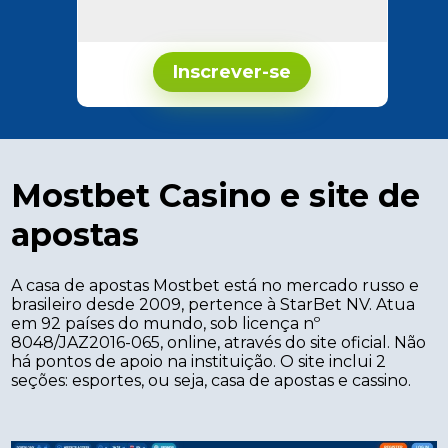
Inscrever-se
Mostbet Casino e site de
apostas
A casa de apostas Mostbet está no mercado russo e
brasileiro desde 2009, pertence à StarBet NV. Atua
em 92 países do mundo, sob licença nº
8048/JAZ2016-065, online, através do site oficial. Não
há pontos de apoio na instituição. O site inclui 2
seções: esportes, ou seja, casa de apostas e cassino.