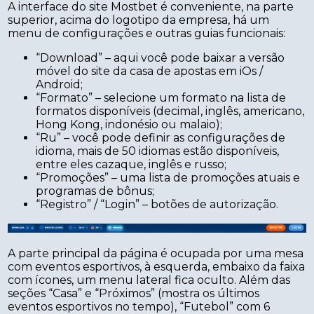
A interface do site Mostbet é conveniente, na parte
superior, acima do logotipo da empresa, há um
menu de configurações e outras guias funcionais:
“Download” – aqui você pode baixar a versão
móvel do site da casa de apostas em iOs /
Android;
“Formato” – selecione um formato na lista de
formatos disponíveis (decimal, inglês, americano,
Hong Kong, indonésio ou malaio);
“Ru” – você pode definir as configurações de
idioma, mais de 50 idiomas estão disponíveis,
entre eles cazaque, inglês e russo;
“Promoções” – uma lista de promoções atuais e
programas de bônus;
“Registro” / “Login” – botões de autorização.
A parte principal da página é ocupada por uma mesa
com eventos esportivos, à esquerda, embaixo da faixa
com ícones, um menu lateral fica oculto. Além das
seções “Casa” e “Próximos” (mostra os últimos
eventos esportivos no tempo), “Futebol” com 6