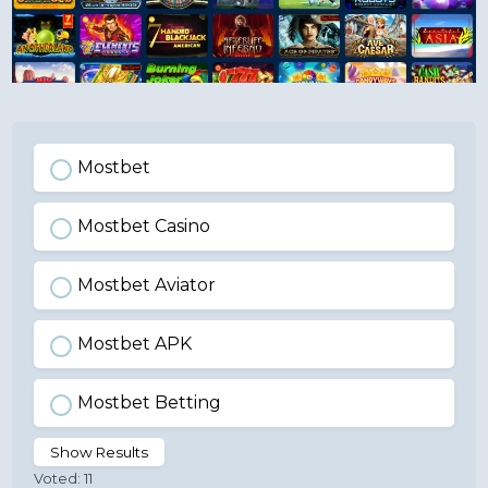
Mostbet
Mostbet Casino
Mostbet Aviator
Mostbet APK
Mostbet Betting
Show Results
Voted:
11