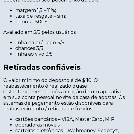
margem 1,5 – 11%;
taxa de resgate – sim;
bônus – 500$.
Avaliado em 5/5 pelos usuários:
linha na pré-jogo 3/5;
chances 3/5;
linha ao vivo 3/5.
Retiradas confiáveis
O valor mínimo do depósito é de $ 10. O
reabastecimento é realizado quase
instantaneamente após a criação de um aplicativo
em sua conta pessoal no site da casa de apostas. Os
sistemas de pagamento estão disponíveis para
reabastecimento / retirada de fundos:
cartões bancários – VISA, MasterCard, MIR;
operadoras móveis;
carteiras eletrônicas – Webmoney, Ecopayz,