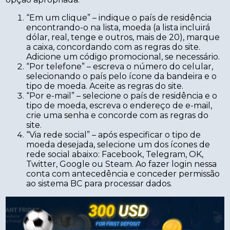
“Em um clique” – indique o país de residência
encontrando-o na lista, moeda (a lista incluirá
dólar, real, tenge e outros, mais de 20), marque
a caixa, concordando com as regras do site.
Adicione um código promocional, se necessário.
“Por telefone” – escreva o número do celular,
selecionando o país pelo ícone da bandeira e o
tipo de moeda. Aceite as regras do site.
“Por e-mail” – selecione o país de residência e o
tipo de moeda, escreva o endereço de e-mail,
crie uma senha e concorde com as regras do
site.
“Via rede social” – após especificar o tipo de
moeda desejada, selecione um dos ícones de
rede social abaixo: Facebook, Telegram, OK,
Twitter, Google ou Steam. Ao fazer login nessa
conta com antecedência e conceder permissão
ao sistema BC para processar dados.