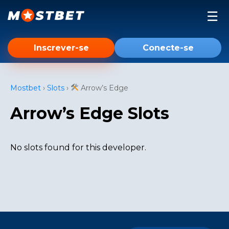
Mostbet
Inscrever-se
Conecte-se
Slots
Conta
Aviador
Mostbet
›
Slots
›
Arrow’s Edge
Instrução
Arrow’s Edge Slots
Espelho
Android
No slots found for this developer.
iOS
PC
Bonus