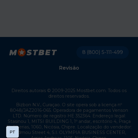
8 (800) 5-111-499
Revisão
Direitos autorais © 2009-2025 Mostbet.com. Todos os
direitos reservados.
Bizbon N.V., Curaçao. O site opera sob a licença nº
8048/JAZ2016-065. Operadora de pagamentos Venson
LTD. Número de registro HE 352364. Endereço legal:
Stasinou 1, MITSI BUILDING 1, 1º andar, escritório 4, Praça
Eleftherias, 1060, Nicósia, Chipre. Localização do vendedor:
PT
Kadmou Street 4, S.I. OLYMPIA BUSINESS CENTER,
Agios Andreas, 1105, Nicósia, Chipre.