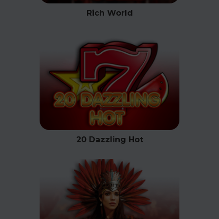
Rich World
20 Dazzling Hot