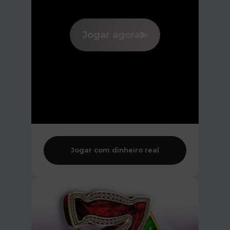
Jogar agora
Jogar com dinheiro real