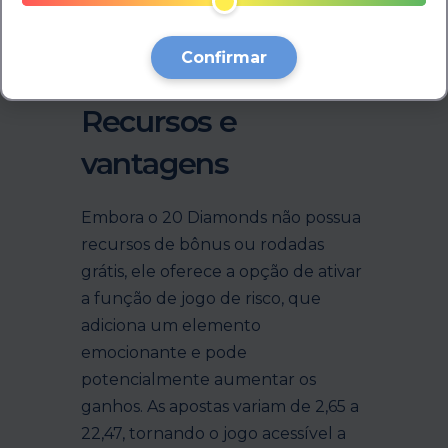
linhas de pagamento e a
possibilidade de ganhos de até
Confirmar
2,80x a aposta.
Recursos e
vantagens
Embora o 20 Diamonds não possua
recursos de bônus ou rodadas
grátis, ele oferece a opção de ativar
a função de jogo de risco, que
adiciona um elemento
emocionante e pode
potencialmente aumentar os
ganhos. As apostas variam de 2,65 a
22,47, tornando o jogo acessível a