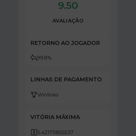
9.50
AVALIAÇÃO
RETORNO AO JOGADOR
99.8%
LINHAS DE PAGAMENTO
Winlines
VITÓRIA MÁXIMA
5.421711855537