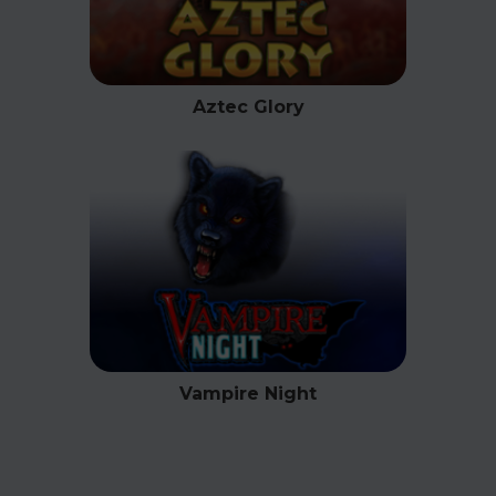
Aztec Glory
Vampire Night