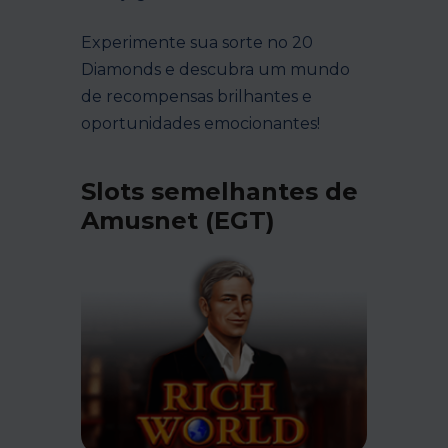
Experimente sua sorte no 20
Diamonds e descubra um mundo
de recompensas brilhantes e
oportunidades emocionantes!
Slots semelhantes de
Amusnet (EGT)