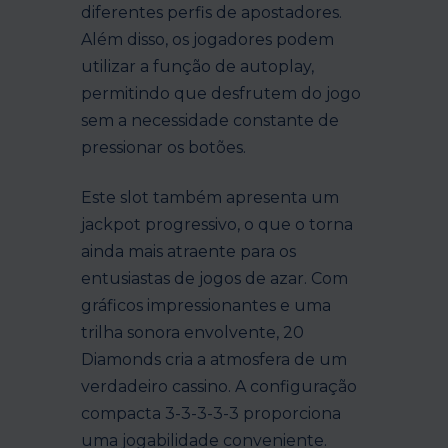
diferentes perfis de apostadores.
Além disso, os jogadores podem
utilizar a função de autoplay,
permitindo que desfrutem do jogo
sem a necessidade constante de
pressionar os botões.
Este slot também apresenta um
jackpot progressivo, o que o torna
ainda mais atraente para os
entusiastas de jogos de azar. Com
gráficos impressionantes e uma
trilha sonora envolvente, 20
Diamonds cria a atmosfera de um
verdadeiro cassino. A configuração
compacta 3-3-3-3-3 proporciona
uma jogabilidade conveniente.