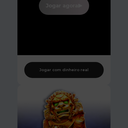
Jogar agora
Jogar com dinheiro real