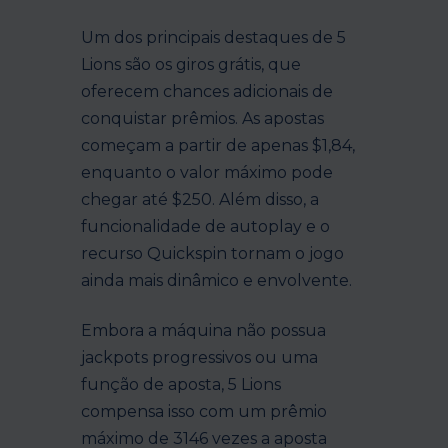
Um dos principais destaques de 5
Lions são os giros grátis, que
oferecem chances adicionais de
conquistar prêmios. As apostas
começam a partir de apenas $1,84,
enquanto o valor máximo pode
chegar até $250. Além disso, a
funcionalidade de autoplay e o
recurso Quickspin tornam o jogo
ainda mais dinâmico e envolvente.
Embora a máquina não possua
jackpots progressivos ou uma
função de aposta, 5 Lions
compensa isso com um prêmio
máximo de 3146 vezes a aposta