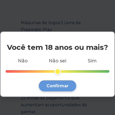
Máquinas de Jogos 5 Lions da
Pragmatic Play
A máquina de jogos 5 Lions da
Você tem 18 anos ou mais?
desenvolvedora Pragmatic Play
oferece uma experiência de jogo
Não
Não sei
Sim
emocionante com uma alta
porcentagem de retorno ao
jogador (RTP) de 97,62%. Com uma
estrutura clássica de 5 cilindros e 3
Confirmar
linhas, os jogadores podem explorar
25 linhas de pagamento que
aumentam as oportunidades de
ganhar.