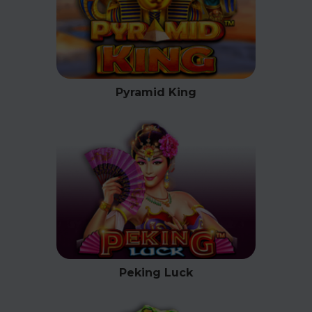
Pyramid King
Peking Luck