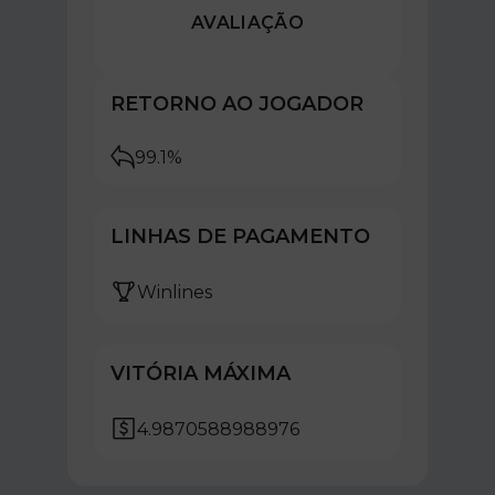
AVALIAÇÃO
RETORNO AO JOGADOR
99.1%
LINHAS DE PAGAMENTO
Winlines
VITÓRIA MÁXIMA
4.9870588988976