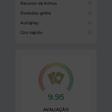
Recurso de bônus
Rodadas grátis
Autoplay
Giro rápido
9.95
AVALIAÇÃO