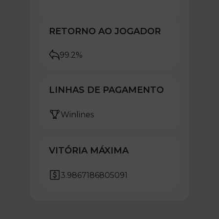
RETORNO AO JOGADOR
99.2%
LINHAS DE PAGAMENTO
Winlines
VITÓRIA MÁXIMA
3.9867186805091