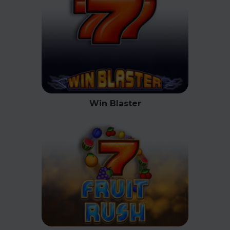
Win Blaster