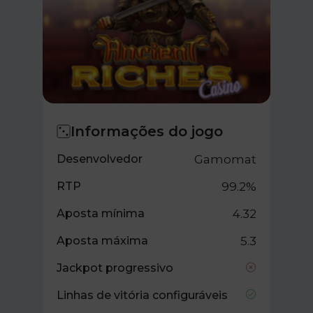
Informações do jogo
Desenvolvedor
Gamomat
RTP
99.2%
Aposta mínima
4.32
Aposta máxima
5.3
Jackpot progressivo
Linhas de vitória configuráveis