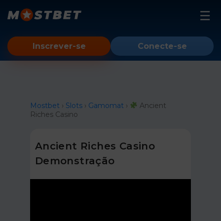
Mostbet
Inscrever-se
Conecte-se
Slots
Conta
Aviador
Instrução
Mostbet
›
Slots
›
Gamomat
›
Ancient
Riches Casino
Espelho
Android
Ancient Riches Casino
iOS
Demonstração
PC
Bonus