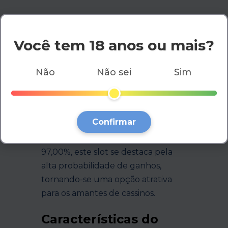
Máquina de Jogo
Você tem 18 anos ou mais?
Ancient Riches Casino
A máquina de jogo Ancient Riches
Não
Não sei
Sim
Casino, desenvolvida pela
Gamomat, proporciona aos
jogadores uma experiência singular
Confirmar
no universo dos jogos de azar. Com
um RTP (retorno ao jogador) de
97,00%, este slot se destaca pela
alta probabilidade de ganhos,
tornando-se uma opção atrativa
para os amantes de cassinos.
Características do