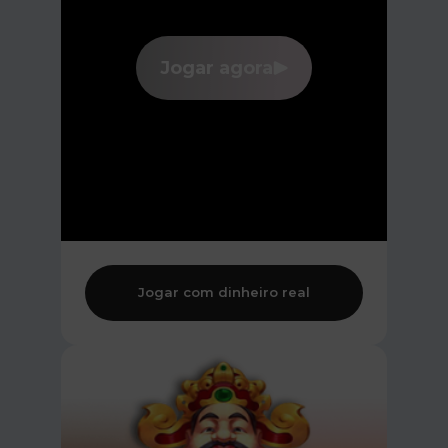
Jogar agora
Jogar com dinheiro real