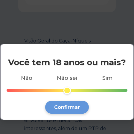
Visão Geral do Caça-Níqueis
Auspicious Fortune God
Você tem 18 anos ou mais?
O caça-níqueis Auspicious Fortune
God, desenvolvido pela FunTa
Não
Não sei
Sim
Gaming, foi lançado em agosto de
2021 e rapidamente ganhou
popularidade entre os jogadores.
Este slot oferece uma experiência
Confirmar
de jogo única, com um design
envolvente e mecânicas
interessantes, além de um RTP de