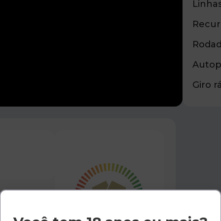
Linhas
Recur
Rodad
Autop
Giro r