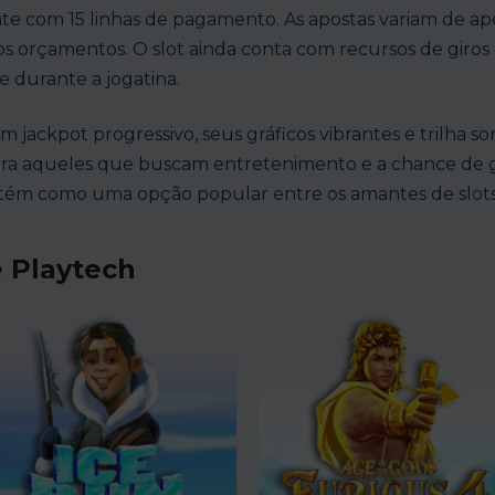
e com 15 linhas de pagamento. As apostas variam de apen
os orçamentos. O slot ainda conta com recursos de giros 
 durante a jogatina.
 jackpot progressivo, seus gráficos vibrantes e trilha s
 para aqueles que buscam entretenimento e a chance d
ntém como uma opção popular entre os amantes de slots
e Playtech