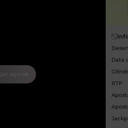
Inf
Desen
Data 
Cilind
gar agora
RTP
Apost
Apost
Jackp