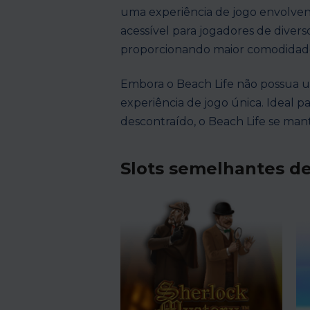
uma experiência de jogo envolvent
acessível para jogadores de divers
proporcionando maior comodidade
Embora o Beach Life não possua um
experiência de jogo única. Ideal
descontraído, o Beach Life se ma
Slots semelhantes d