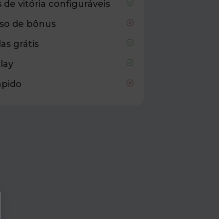
 de vitória configuráveis
so de bônus
as grátis
lay
ápido