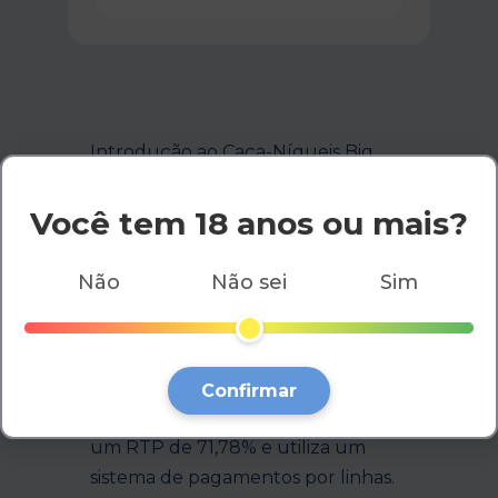
Introdução ao Caça-Níqueis Big
Wild Buffalo
Você tem 18 anos ou mais?
O caça-níqueis Big Wild Buffalo,
desenvolvido pela Belatra Games,
Não
Não sei
Sim
proporciona uma experiência de
jogo emocionante com a
possibilidade de ganhar até 7434,38
vezes a sua aposta. Lançado em
Confirmar
julho de 2022, este slot apresenta
um RTP de 71,78% e utiliza um
sistema de pagamentos por linhas.