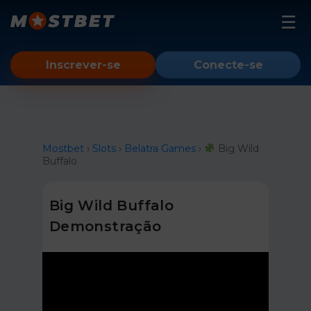
Mostbet
Inscrever-se
Conecte-se
Slots
Conta
Aviador
Instrução
Mostbet
›
Slots
›
Belatra Games
›
Big Wild
Buffalo
Espelho
Android
Big Wild Buffalo
iOS
Demonstração
PC
Bonus