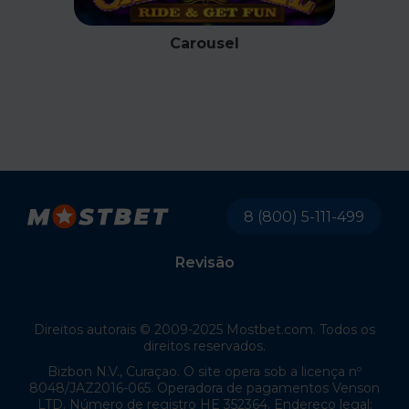
Carousel
8 (800) 5-111-499
Revisão
Direitos autorais © 2009-2025 Mostbet.com. Todos os
direitos reservados.
Bizbon N.V., Curaçao. O site opera sob a licença nº
8048/JAZ2016-065. Operadora de pagamentos Venson
LTD. Número de registro HE 352364. Endereço legal: