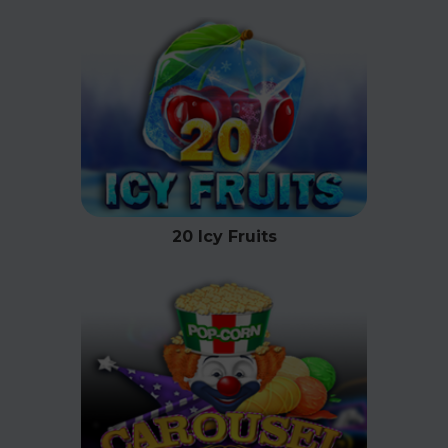
20 Icy Fruits