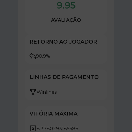
9.95
AVALIAÇÃO
RETORNO AO JOGADOR
90.9%
LINHAS DE PAGAMENTO
Winlines
VITÓRIA MÁXIMA
8.3780293185586