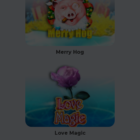
Merry Hog
Love Magic