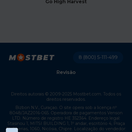
Go High Harvest
8 (800) 5-111-499
Revisão
Direitos autorais © 2009-2025 Mostbet.com. Todos os
direitos reservados.
Bizbon N.V., Curaçao. O site opera sob a licença nº
8048/JAZ2016-065. Operadora de pagamentos Venson
LTD. Número de registro HE 352364. Endereço legal:
Stasinou 1, MITSI BUILDING 1, 1º andar, escritório 4, Praça
Eleftherias, 1060, Nicósia, Chipre. Localização do vendedor: