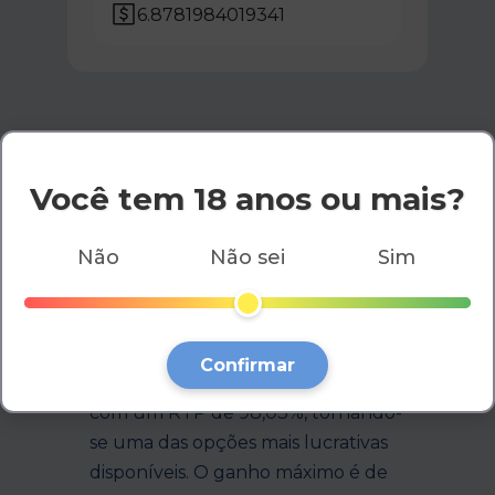
6.8781984019341
Revisão da Máquina de Caça-
Você tem 18 anos ou mais?
Níqueis Clovers of Luck
Não
Não sei
Sim
Clovers of Luck é um emocionante
caça-níqueis desenvolvido pela
Ruby Play, lançado em setembro
de 2021. Este jogo oferece aos
Confirmar
jogadores uma experiência única
com um RTP de 98,03%, tornando-
se uma das opções mais lucrativas
disponíveis. O ganho máximo é de