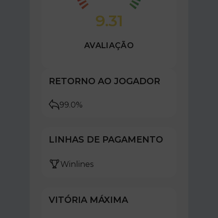
9.31
AVALIAÇÃO
RETORNO AO JOGADOR
99.0%
LINHAS DE PAGAMENTO
Winlines
VITÓRIA MÁXIMA