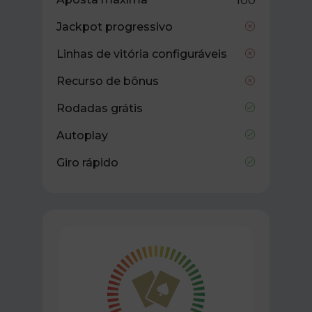
100
Jackpot progressivo
Linhas de vitória configuráveis
Recurso de bônus
Rodadas grátis
Autoplay
Giro rápido