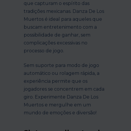
que capturam o espírito das
tradições mexicanas. Danza De Los
Muertos é ideal para aqueles que
buscam entretenimento com a
possibilidade de ganhar, sem
complicações excessivas no
processo de jogo.
Sem suporte para modo de jogo
automático ou rolagem rápida, a
experiência permite que os
jogadores se concentrem em cada
giro. Experimente Danza De Los
Muertos e mergulhe em um
mundo de emoções e diversão!