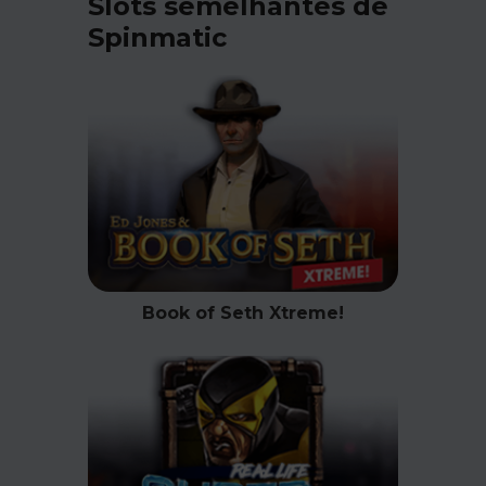
Slots semelhantes de
Spinmatic
Book of Seth Xtreme!