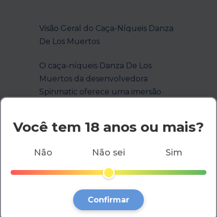
Visão Geral do Caça-Níqueis Danza
De Los Muertos
O caça-níqueis Danza De Los
Muertos da desenvolvedora
Spinmatic oferece uma imersão
única na cultura mexicana,
celebrando o Dia dos Mortos. Com
Você tem 18 anos ou mais?
um RTP de 96,57% e um sistema de
pagamento em linhas, este slot
Não
Não sei
Sim
promete uma experiência de jogo
envolvente e a chance de grandes
vitórias.
Confirmar
Características