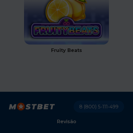
Fruity Beats
8 (800) 5-111-499
Revisão