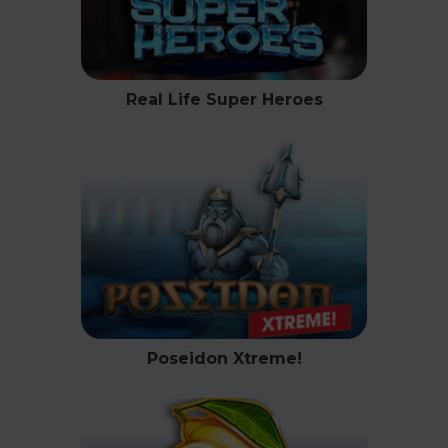
Real Life Super Heroes
Poseidon Xtreme!