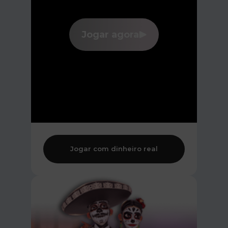
Jogar agora
Jogar com dinheiro real