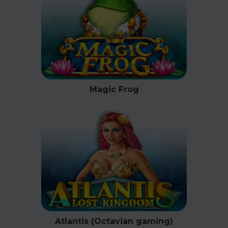
Magic Frog
Atlantis (Octavian gaming)