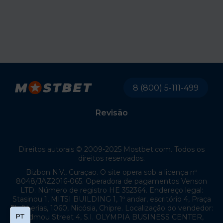
8 (800) 5-111-499
Revisão
Direitos autorais © 2009-2025 Mostbet.com. Todos os
direitos reservados.
Bizbon N.V., Curaçao. O site opera sob a licença nº
8048/JAZ2016-065. Operadora de pagamentos Venson
LTD. Número de registro HE 352364. Endereço legal:
Stasinou 1, MITSI BUILDING 1, 1º andar, escritório 4, Praça
Eleftherias, 1060, Nicósia, Chipre. Localização do vendedor:
PT
Kadmou Street 4, S.I. OLYMPIA BUSINESS CENTER,