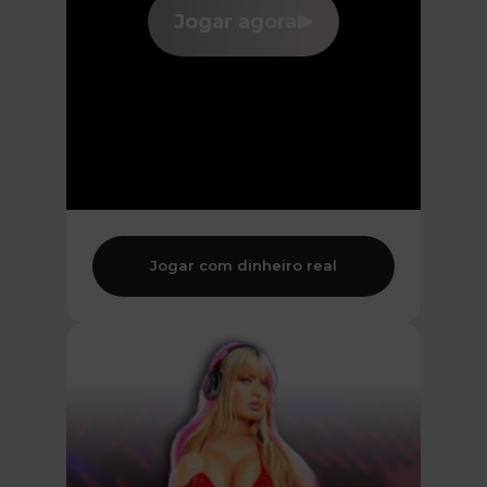
Jogar agora
Jogar com dinheiro real