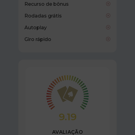
Recurso de bônus
Rodadas grátis
Autoplay
Giro rápido
9.19
AVALIAÇÃO