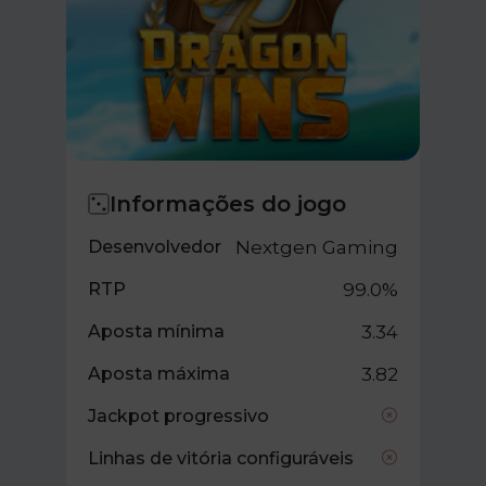
Informações do jogo
Desenvolvedor
Nextgen Gaming
RTP
99.0%
Aposta mínima
3.34
Aposta máxima
3.82
Jackpot progressivo
Linhas de vitória configuráveis