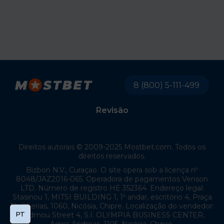
8 (800) 5-111-499
Revisão
Direitos autorais © 2009-2025 Mostbet.com. Todos os
direitos reservados.
Bizbon N.V., Curaçao. O site opera sob a licença nº
8048/JAZ2016-065. Operadora de pagamentos Venson
LTD. Número de registro HE 352364. Endereço legal:
Stasinou 1, MITSI BUILDING 1, 1º andar, escritório 4, Praça
Eleftherias, 1060, Nicósia, Chipre. Localização do vendedor:
PT
Kadmou Street 4, S.I. OLYMPIA BUSINESS CENTER,