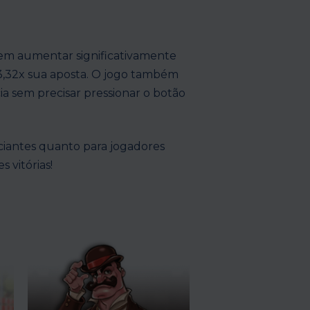
dem aumentar significativamente
3,32x sua aposta. O jogo também
 sem precisar pressionar o botão
iciantes quanto para jogadores
vitórias!