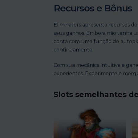
Recursos e Bônus
Eliminators apresenta recursos d
seus ganhos. Embora não tenha um
conta com uma função de autoplay
continuamente.
Com sua mecânica intuitiva e gamep
experientes. Experimente e merg
Slots semelhantes de