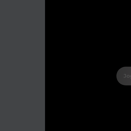
cs
tr
Jo