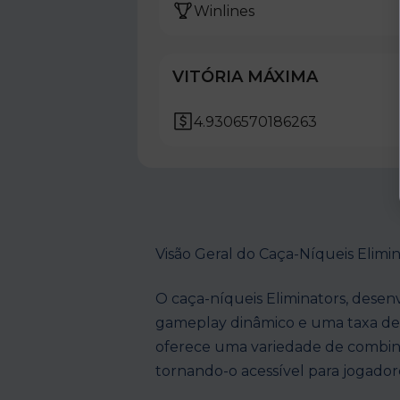
Winlines
VITÓRIA MÁXIMA
4.9306570186263
Visão Geral do Caça-Níqueis Elimi
O caça-níqueis Eliminators, desenv
gameplay dinâmico e uma taxa de r
oferece uma variedade de combina
tornando-o acessível para jogado