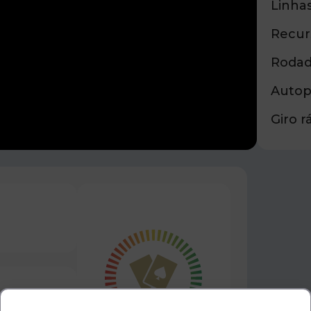
Linhas
Recur
Rodad
Autop
Giro r