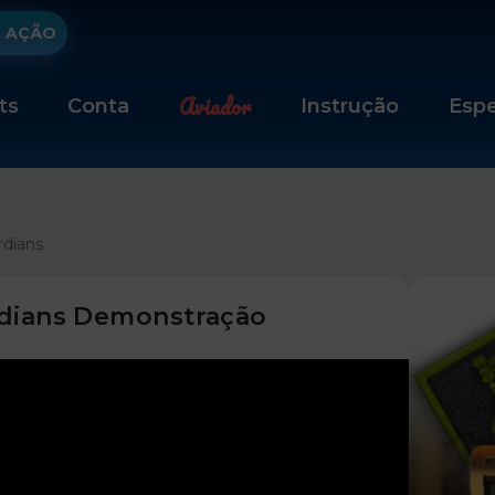
AÇÃO
Mostbet
Aviador
ts
Conta
Instrução
Esp
Slots
Conta
Aviador
Instrução
rdians
Espelho
Android
dians Demonstração
iOS
PC
Bonus