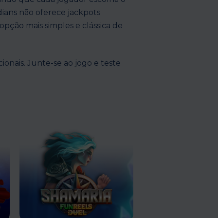
dians não oferece jackpots
opção mais simples e clássica de
nais. Junte-se ao jogo e teste