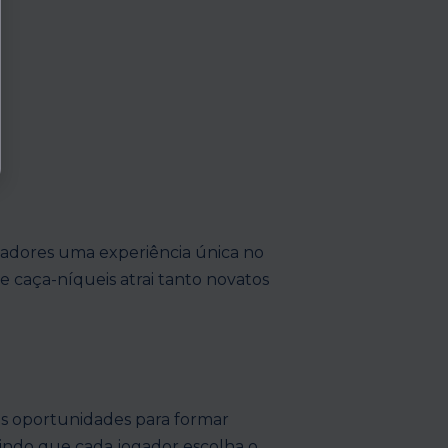
gadores uma experiência única no
e caça-níqueis atrai tanto novatos
as oportunidades para formar
indo que cada jogador escolha o