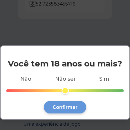
52.723583455716
Revisão do Slot Fruit Mania Deluxe
Você tem 18 anos ou mais?
O slot Fruit Mania Deluxe,
desenvolvido pela Wazdan, foi
lançado em fevereiro de 2018 e
Não
Não sei
Sim
rapidamente se tornou um favorito
entre os entusiastas de jogos de
azar. Com um RTP (retorno ao
Confirmar
jogador) de 96,52% e um prêmio
máximo de 52,29, este slot oferece
uma experiência de jogo