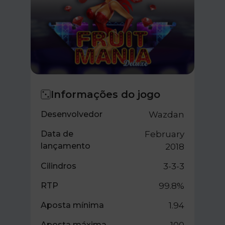
Informações do jogo
Desenvolvedor
Wazdan
Data de
February
lançamento
2018
Cilindros
3-3-3
RTP
99.8%
Aposta mínima
1.94
Aposta máxima