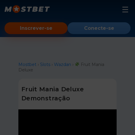
Mostbet
Inscrever-se
Conecte-se
Slots
Conta
Aviador
Instrução
Mostbet
›
Slots
›
Wazdan
›
Fruit Mania
Deluxe
Espelho
Android
Fruit Mania Deluxe
iOS
Demonstração
PC
Bonus