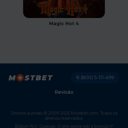
Magic Hot 4
8 (800) 5-111-499
Revisão
Direitos autorais © 2009-2025 Mostbet.com. Todos os
direitos reservados.
Bizbon N.V., Curaçao. O site opera sob a licença nº