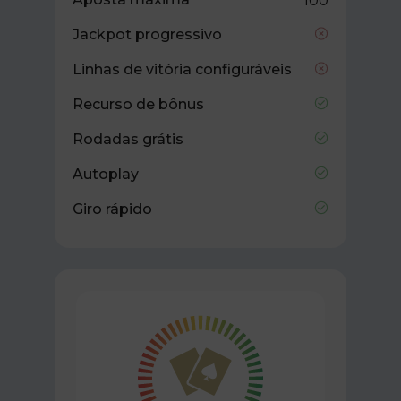
100
Jackpot progressivo
Linhas de vitória configuráveis
Recurso de bônus
Rodadas grátis
Autoplay
Giro rápido