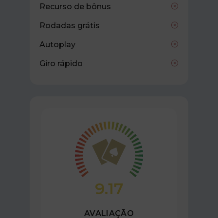
Recurso de bônus
Rodadas grátis
Autoplay
Giro rápido
9.17
AVALIAÇÃO