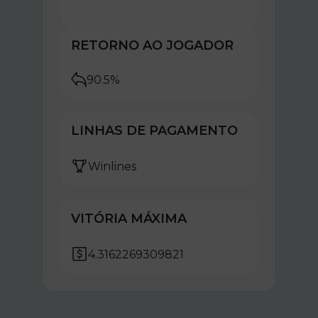
RETORNO AO JOGADOR
90.5%
LINHAS DE PAGAMENTO
Winlines
VITÓRIA MÁXIMA
4.3162269309821