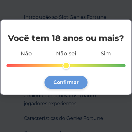
Introdução ao Slot Genies Fortune
O Genies Fortune é um
Você tem 18 anos ou mais?
emocionante caça-níqueis
desenvolvido pela Betsoft Gaming,
Não
Não sei
Sim
que transporta os jogadores para
um mundo mágico repleto de
contos orientais. Com um RTP de
2.90, este slot oferece a
Confirmar
possibilidade de ganhos de até 1.34,
atraindo tanto novatos quanto
jogadores experientes.
Características do Genies Fortune