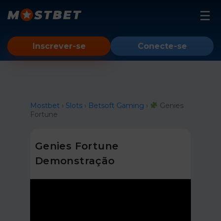
Mostbet
Inscrever-se
Conecte-se
Slots
Conta
Aviador
Instrução
Mostbet
›
Slots
›
Betsoft Gaming
›
Genies
Fortune
Espelho
Android
Genies Fortune
iOS
Demonstração
PC
Bonus