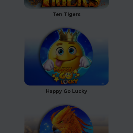
Ten Tigers
Happy Go Lucky