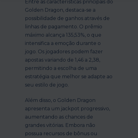
Entre as características principais do
Golden Dragon, destaca-se a
possibilidade de ganhos através de
linhas de pagamento. O prêmio
máximo alcança 135,53%, o que
intensifica a emoção durante o
jogo. Os jogadores podem fazer
apostas variando de 1,46 a 2,38,
permitindo a escolha de uma
estratégia que melhor se adapte ao
seu estilo de jogo.
Além disso, o Golden Dragon
apresenta um jackpot progressivo,
aumentando as chances de
grandes vitórias. Embora não
possua recursos de bônus ou