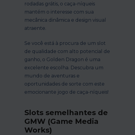
rodadas grátis, o caça-níqueis
mantém o interesse com sua
mecânica dinâmica e design visual
atraente.
Se você está à procura de um slot
de qualidade com alto potencial de
ganho, o Golden Dragon é uma
excelente escolha. Descubra um
mundo de aventuras e
oportunidades de sorte com este
emocionante jogo de caça-níqueis!
Slots semelhantes de
GMW (Game Media
Works)