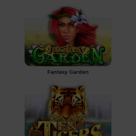
Fantasy Garden