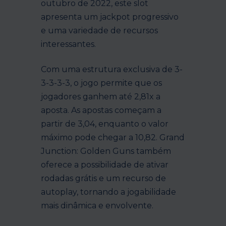
outubro de 2022, este slot
apresenta um jackpot progressivo
e uma variedade de recursos
interessantes.
Com uma estrutura exclusiva de 3-
3-3-3-3, o jogo permite que os
jogadores ganhem até 2,81x a
aposta. As apostas começam a
partir de 3,04, enquanto o valor
máximo pode chegar a 10,82. Grand
Junction: Golden Guns também
oferece a possibilidade de ativar
rodadas grátis e um recurso de
autoplay, tornando a jogabilidade
mais dinâmica e envolvente.