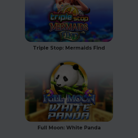
Triple Stop: Mermaids Find
Full Moon: White Panda