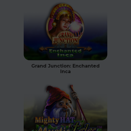
Grand Junction: Enchanted
Inca