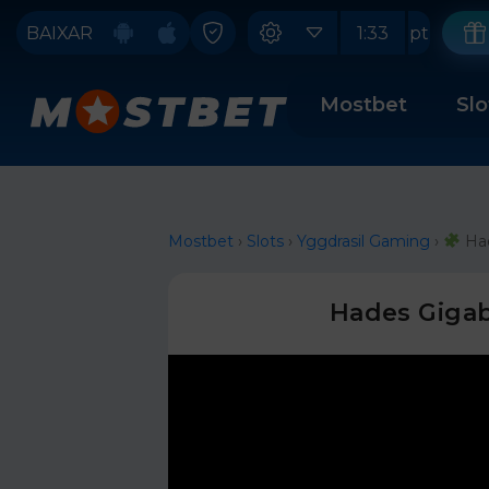
BAIXAR
1:33
pt
Mostbet
Slo
ru
uk
uk
pl
Mostbet
›
Slots
›
Yggdrasil Gaming
›
Had
bn
es
Hades Giga
fr
no
hu
ar