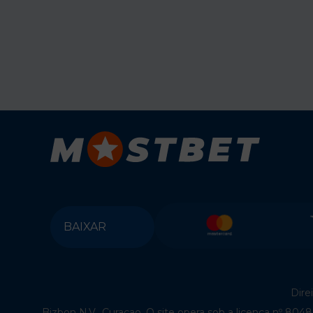
BAIXAR
Dire
Bizbon N.V., Curaçao. O site opera sob a licença nº 8