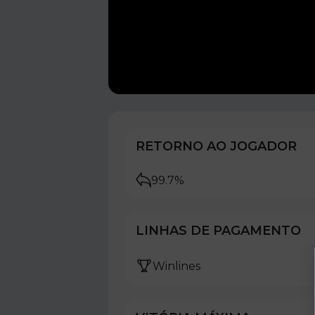
RETORNO AO JOGADOR
99.7%
LINHAS DE PAGAMENTO
Winlines