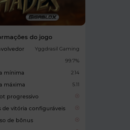
ormações do jogo
volvedor
Yggdrasil Gaming
99.7%
a mínima
2.14
a máxima
5.11
ot progressivo
 de vitória configuráveis
so de bônus