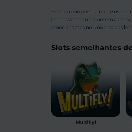
Embora não possua recursos bônus
interessante que mantém a atenç
emocionantes no universo das lend
Slots semelhantes d
Multifly!