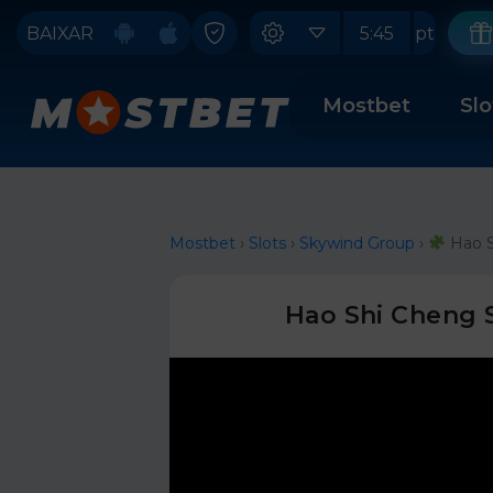
BAIXAR
5:45
pt
Mostbet
Slo
ru
uk
uk
pl
Mostbet
›
Slots
›
Skywind Group
›
Hao S
bn
es
Hao Shi Cheng
fr
no
hu
ar