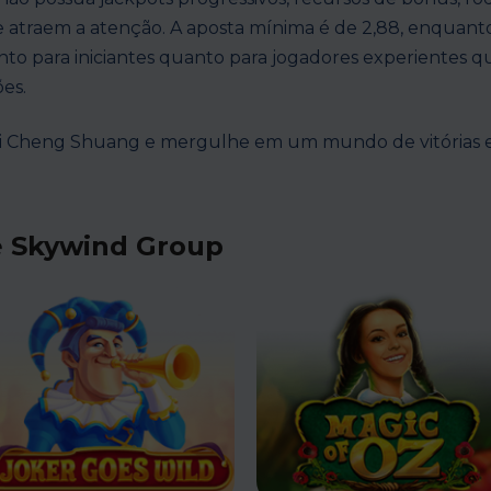
e atraem a atenção. A aposta mínima é de 2,88, enquanto 
nto para iniciantes quanto para jogadores experientes
es.
hi Cheng Shuang e mergulhe em um mundo de vitórias
e Skywind Group