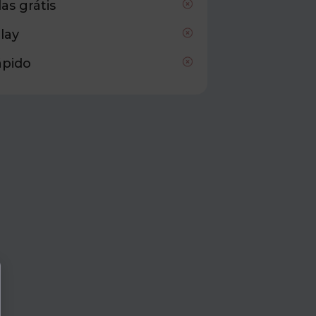
as grátis
lay
ápido