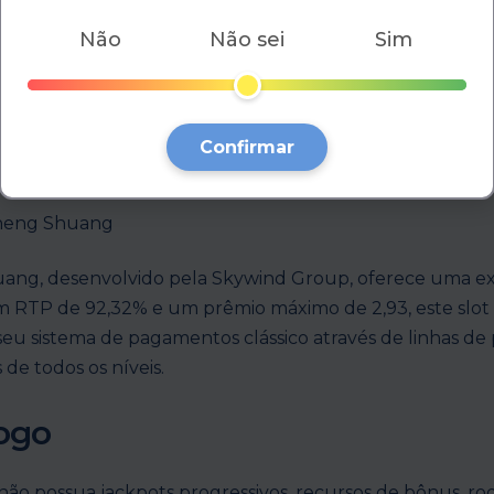
Não
Não sei
Sim
Confirmar
 Cheng Shuang
ang, desenvolvido pela Skywind Group, oferece uma ex
um RTP de 92,32% e um prêmio máximo de 2,93, este slot
seu sistema de pagamentos clássico através de linhas d
 de todos os níveis.
jogo
o possua jackpots progressivos, recursos de bônus, rod