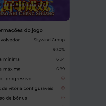
ormações do jogo
volvedor
Skywind Group
90.0%
a mínima
6.84
a máxima
6.89
ot progressivo
 de vitória configuráveis
so de bônus