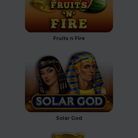
Fruits n Fire
Solar God