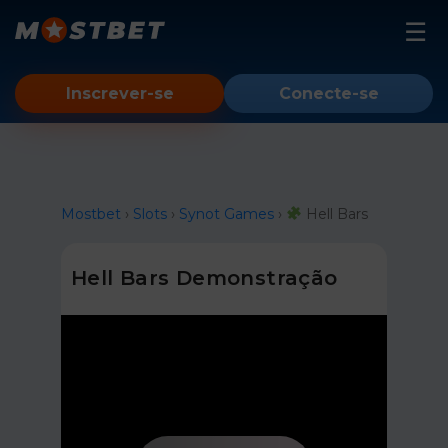
Mostbet
Inscrever-se
Conecte-se
Slots
Conta
Aviador
Instrução
Mostbet
›
Slots
›
Synot Games
›
Hell Bars
Espelho
Android
Hell Bars Demonstração
iOS
PC
Bonus