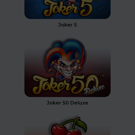
Joker 5
Joker 50 Deluxe