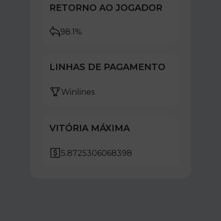
RETORNO AO JOGADOR
98.1%
LINHAS DE PAGAMENTO
Winlines
VITÓRIA MÁXIMA
5.8725306068398