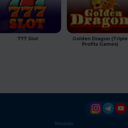
777 Slot
Golden Dragon (Triple
Profits Games)
Revisão