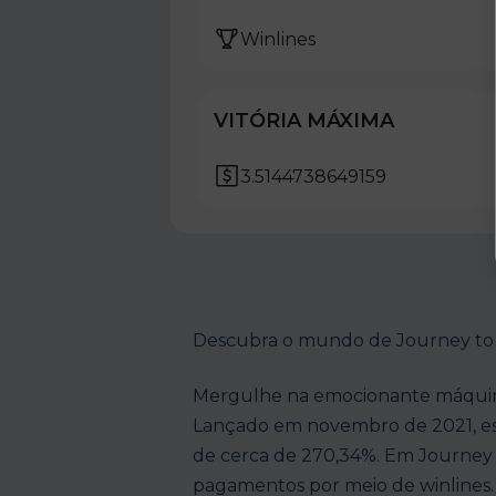
Winlines
VITÓRIA MÁXIMA
3.5144738649159
Descubra o mundo de Journey to
Mergulhe na emocionante máquina 
Lançado em novembro de 2021, est
de cerca de 270,34%. Em Journey 
pagamentos por meio de winlines.