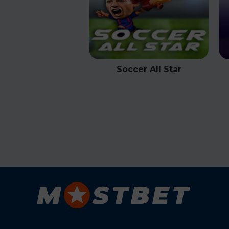
Soccer All Star