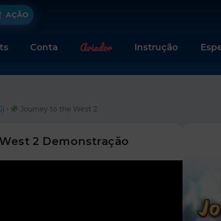
AÇÃO
Mostbet
Aviador
ts
Conta
Instrução
Esp
Slots
Conta
Aviador
Instrução
G)
›
Journey to the West 2
Espelho
Android
 West 2 Demonstração
iOS
PC
Bonus