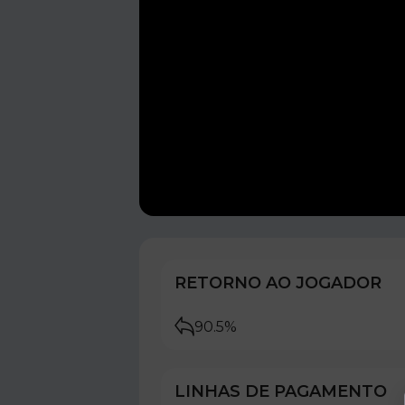
RETORNO AO JOGADOR
90.5%
LINHAS DE PAGAMENTO