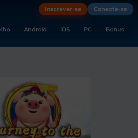
Inscrever-se
Conecte-se
elho
Android
iOS
PC
Bonus