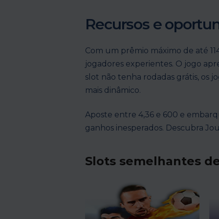
Recursos e oportu
Com um prêmio máximo de até 114,8
jogadores experientes. O jogo ap
slot não tenha rodadas grátis, os
mais dinâmico.
Aposte entre 4,36 e 600 e embarq
ganhos inesperados. Descubra Jou
Slots semelhantes de