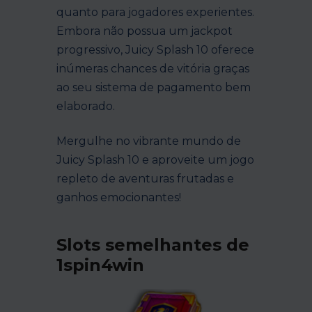
quanto para jogadores experientes.
Embora não possua um jackpot
progressivo, Juicy Splash 10 oferece
inúmeras chances de vitória graças
ao seu sistema de pagamento bem
elaborado.
Mergulhe no vibrante mundo de
Juicy Splash 10 e aproveite um jogo
repleto de aventuras frutadas e
ganhos emocionantes!
Slots semelhantes de
1spin4win