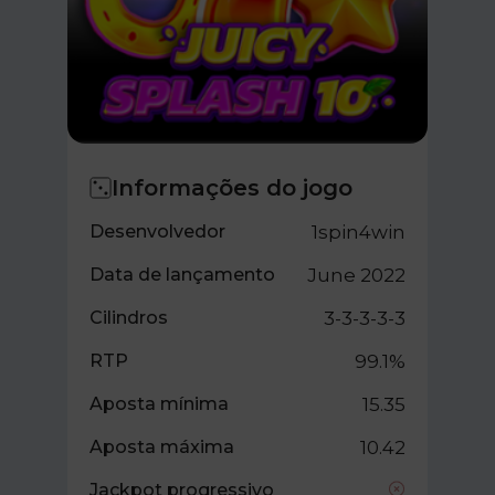
Informações do jogo
Desenvolvedor
1spin4win
Data de lançamento
June 2022
Cilindros
3-3-3-3-3
RTP
99.1%
Aposta mínima
15.35
Aposta máxima
10.42
Jackpot progressivo