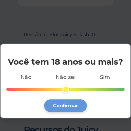
Revisão do Slot Juicy Splash 10
O slot Juicy Splash 10, desenvolvido
pela 1spin4win, proporciona uma
Você tem 18 anos ou mais?
experiência emocionante com um
alto RTP de 98,13%. Lançado em
Não
Não sei
Sim
junho de 2022, este jogo apresenta
uma estrutura única com 3 linhas e
3 colunas, oferecendo 10 linhas de
pagamento e a possibilidade de
Confirmar
ganhos de até 3,47x.
Recursos do Juicy