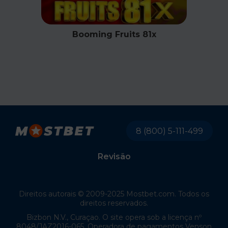
Booming Fruits 81x
8 (800) 5-111-499
Revisão
Direitos autorais © 2009-2025 Mostbet.com. Todos os
direitos reservados.
Bizbon N.V., Curaçao. O site opera sob a licença nº
8048/JAZ2016-065. Operadora de pagamentos Venson