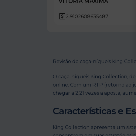
VITÓRIA MÁXIMA
2.9102608635487
Revisão do caça-níqueis King Coll
O caça-níqueis King Collection, d
online. Com um RTP (retorno ao j
chegar a 2,21 vezes a aposta, au
Características e E
King Collection apresenta um sis
concentrem em suas estratégias d