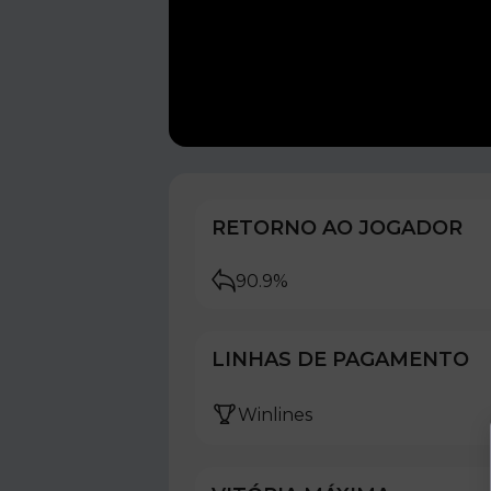
RETORNO AO JOGADOR
90.9%
LINHAS DE PAGAMENTO
Winlines