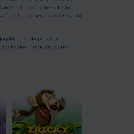
rtante notar que este slot não
ação total na mecânica clássica do
jogabilidade simples, mas
ng Collection é uma excelente