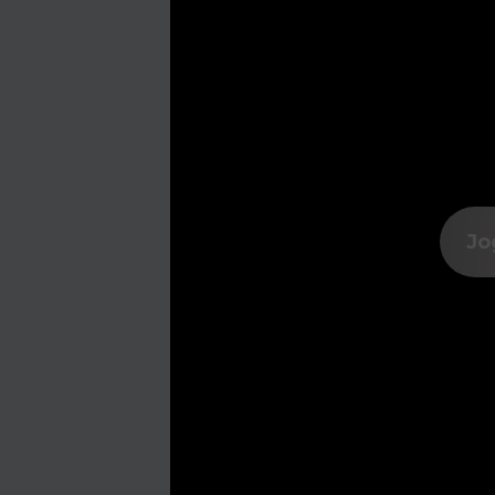
cs
tr
Jo