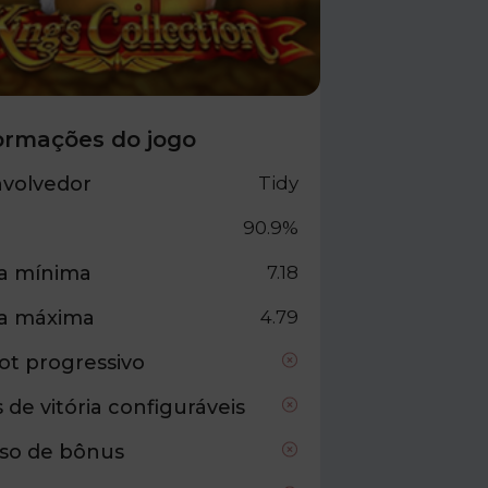
ormações do jogo
volvedor
Tidy
90.9%
a mínima
7.18
a máxima
4.79
ot progressivo
 de vitória configuráveis
so de bônus