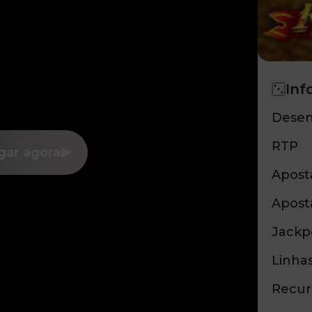
Inf
Desen
RTP
gar agora
Apost
Apost
Jackp
Linhas
Recur