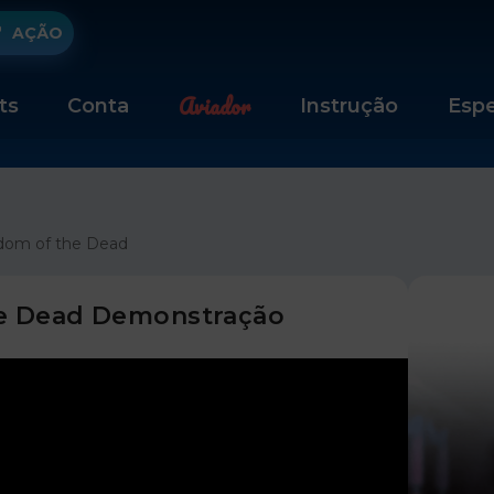
AÇÃO
Mostbet
Aviador
ts
Conta
Instrução
Esp
Slots
Conta
Aviador
Instrução
dom of the Dead
Espelho
Android
e Dead Demonstração
iOS
PC
Bonus