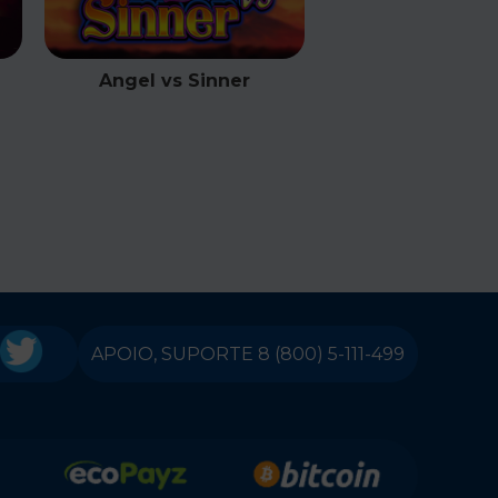
Angel vs Sinner
APOIO, SUPORTE
8 (800) 5-111-499