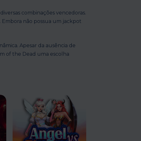
 diversas combinações vencedoras.
co. Embora não possua um jackpot
inâmica. Apesar da ausência de
om of the Dead uma escolha