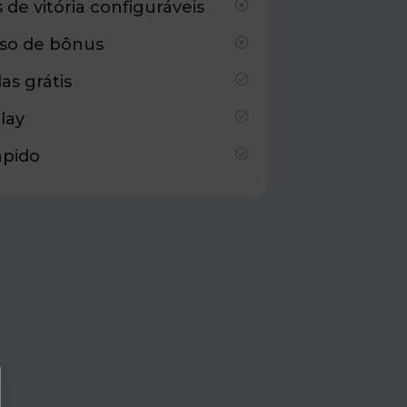
 de vitória configuráveis
so de bônus
as grátis
lay
ápido