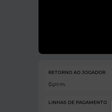
RETORNO AO JOGADOR
99.9%
LINHAS DE PAGAMENTO