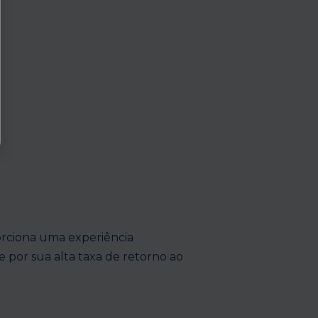
orciona uma experiência
e por sua alta taxa de retorno ao