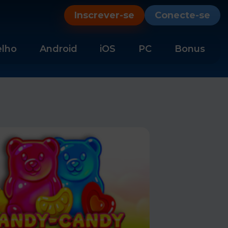
Inscrever-se
Conecte-se
elho
Android
iOS
PC
Bonus