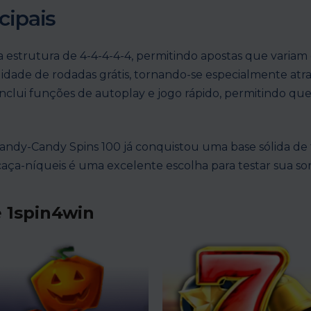
cipais
estrutura de 4-4-4-4-4, permitindo apostas que variam d
ilidade de rodadas grátis, tornando-se especialmente a
ot inclui funções de autoplay e jogo rápido, permitindo q
dy-Candy Spins 100 já conquistou uma base sólida de f
caça-níqueis é uma excelente escolha para testar sua sor
 1spin4win