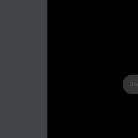
cs
tr
Jo