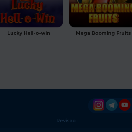
Lucky Hell-o-win
Mega Booming Fruits
Revisão