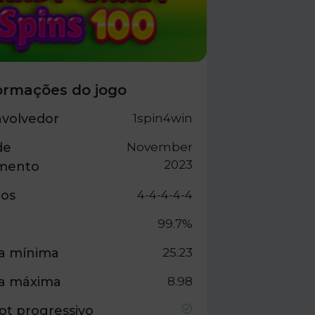
ormações do jogo
volvedor
1spin4win
de
November
2023
mento
ros
4-4-4-4-4
99.7%
a mínima
25.23
a máxima
8.98
ot progressivo