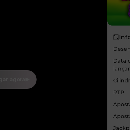
Inf
Desen
Data 
lança
gar agora
Cilind
RTP
Apost
Apost
Jackp