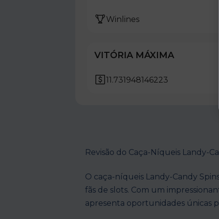
Winlines
VITÓRIA MÁXIMA
11.731948146223
Revisão do Caça-Níqueis Landy-Ca
O caça-níqueis Landy-Candy Spins
fãs de slots. Com um impressionan
apresenta oportunidades únicas pa