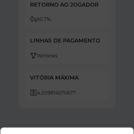
RETORNO AO JOGADOR
90.7%
LINHAS DE PAGAMENTO
Winlines
VITÓRIA MÁXIMA
4.209814570677