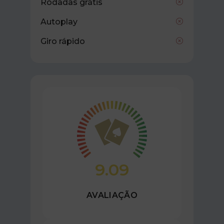
Rodadas grátis
Autoplay
Giro rápido
9.09
AVALIAÇÃO