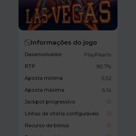
Informações do jogo
Desenvolvedor
PlayPearls
RTP
90.7%
Aposta mínima
5.52
Aposta máxima
6.14
Jackpot progressivo
Linhas de vitória configuráveis
Recurso de bônus