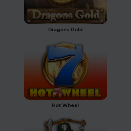
Dragons Gold
Hot Wheel