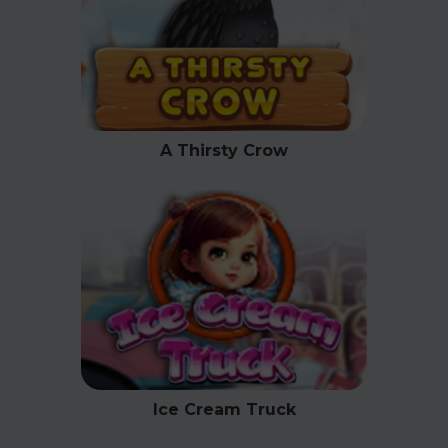
A Thirsty Crow
Ice Cream Truck