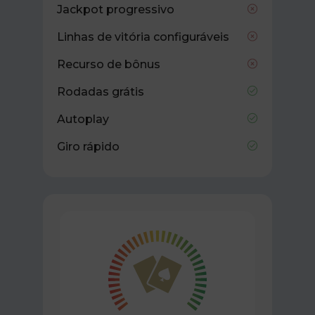
Jackpot progressivo
Linhas de vitória configuráveis
Recurso de bônus
Rodadas grátis
Autoplay
Giro rápido