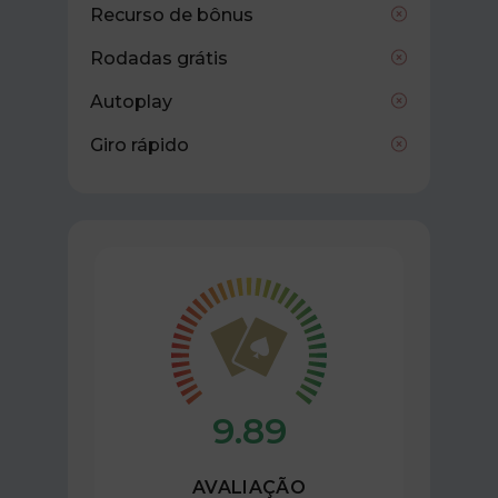
Recurso de bônus
Rodadas grátis
Autoplay
Giro rápido
9.89
AVALIAÇÃO