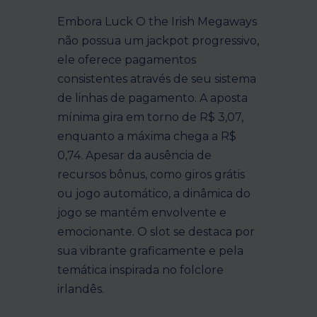
Embora Luck O the Irish Megaways
não possua um jackpot progressivo,
ele oferece pagamentos
consistentes através de seu sistema
de linhas de pagamento. A aposta
mínima gira em torno de R$ 3,07,
enquanto a máxima chega a R$
0,74. Apesar da ausência de
recursos bônus, como giros grátis
ou jogo automático, a dinâmica do
jogo se mantém envolvente e
emocionante. O slot se destaca por
sua vibrante graficamente e pela
temática inspirada no folclore
irlandês.