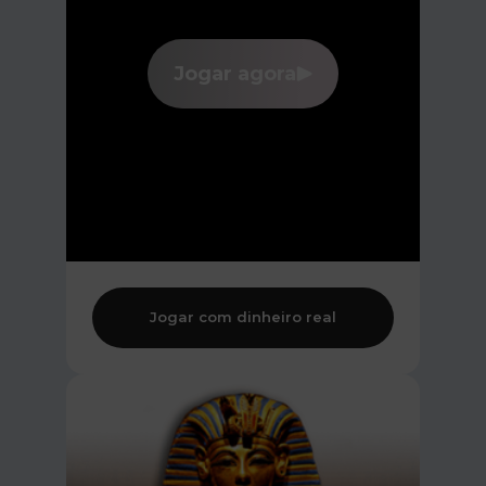
Jogar agora
Jogar com dinheiro real