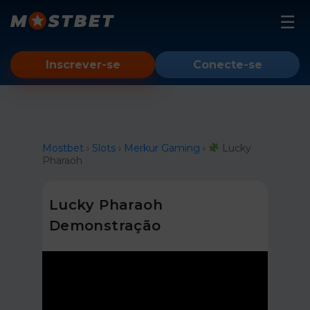
Mostbet
Inscrever-se
Conecte-se
Slots
Conta
Aviador
Instrução
Mostbet
›
Slots
›
Merkur Gaming
›
Lucky
Pharaoh
Espelho
Android
Lucky Pharaoh
iOS
Demonstração
PC
Bonus