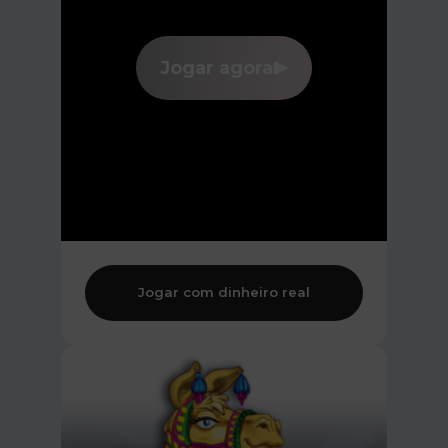
Jogar agora
Jogar com dinheiro real