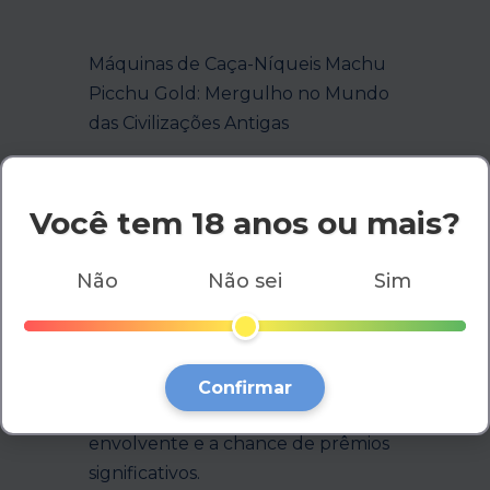
Máquinas de Caça-Níqueis Machu
Picchu Gold: Mergulho no Mundo
das Civilizações Antigas
Machu Picchu Gold é uma
emocionante máquina de caça-
Você tem 18 anos ou mais?
níqueis desenvolvida pela Genesis
Gaming, que transporta os
Não
Não sei
Sim
jogadores para o coração da antiga
civilização inca. Com um RTP de
97,74% e a possibilidade de ganhos
máximos de até 2,56x, este slot
Confirmar
oferece uma experiência
envolvente e a chance de prêmios
significativos.