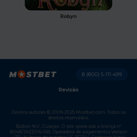
Robyn
8 (800) 5-111-499
Revisão
Direitos autorais © 2009-2025 Mostbet.com. Todos os
direitos reservados.
Bizbon N.V., Curaçao. O site opera sob a licença nº
8048/JAZ2016-065. Operadora de pagamentos Venson