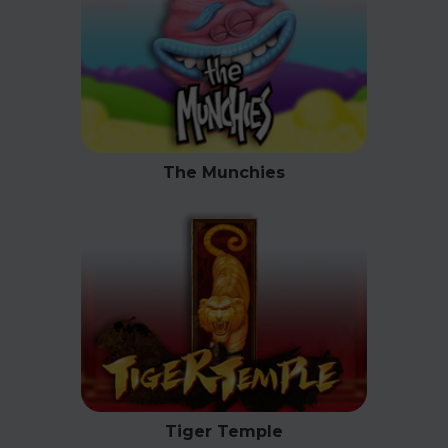
The Munchies
Tiger Temple