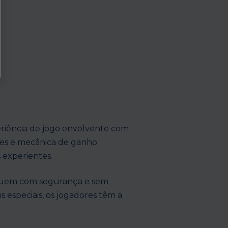
riência de jogo envolvente com
ples e mecânica de ganho
 experientes.
joguem com segurança e sem
 especiais, os jogadores têm a