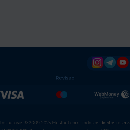
Revisão
itos autorais © 2009-2025 Mostbet.com. Todos os direitos reserv