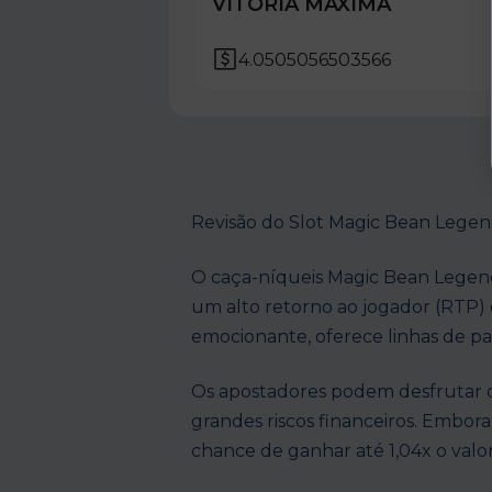
VITÓRIA MÁXIMA
4.0505056503566
Revisão do Slot Magic Bean Lege
O caça-níqueis Magic Bean Legen
um alto retorno ao jogador (RTP) 
emocionante, oferece linhas de p
Os apostadores podem desfrutar d
grandes riscos financeiros. Embor
chance de ganhar até 1,04x o valor