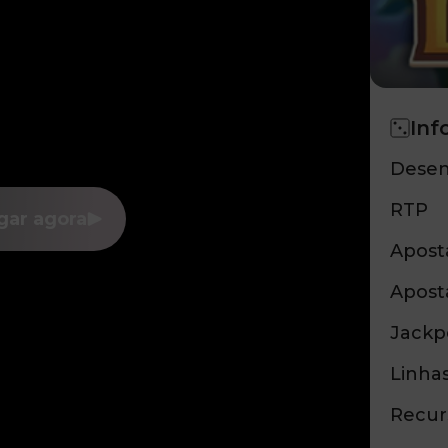
Inf
Desen
RTP
gar agora
Apost
Apost
Jackp
Linhas
Recur