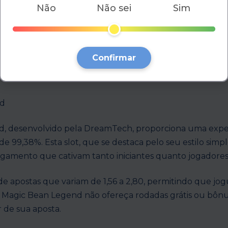
Não
Não sei
Sim
Confirmar
nd
d, desenvolvido pela DreamTech, proporciona uma expe
de 99,38%. Esta slot, que se destaca pelo seu estilo sim
agamento que cativam tanto iniciantes quanto jogadores
e apostas que variam de 1,56 a 2,80, permitindo que 
a Magic Bean Legend não ofereça rodadas grátis ou bônus
 de sua aposta.