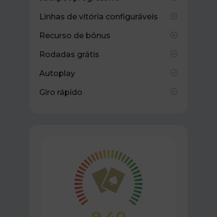
Linhas de vitória configuráveis
Recurso de bônus
Rodadas grátis
Autoplay
Giro rápido
9.40