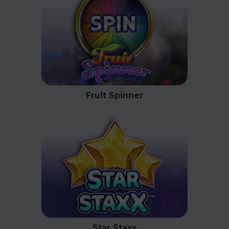
Fruit Spinner
Star Staxx