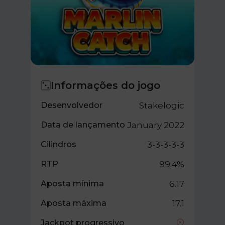
Informações do jogo
Desenvolvedor
Stakelogic
Data de lançamento
January 2022
Cilindros
3-3-3-3-3
RTP
99.4%
Aposta mínima
6.17
Aposta máxima
17.1
Jackpot progressivo