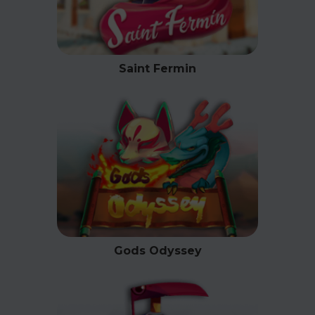
Saint Fermin
Gods Odyssey