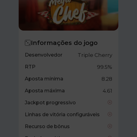
Informações do jogo
Desenvolvedor
Triple Cherry
RTP
99.5%
Aposta mínima
8.28
Aposta máxima
4.61
Jackpot progressivo
Linhas de vitória configuráveis
Recurso de bônus