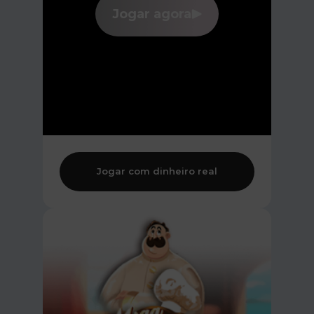
Jogar agora
Jogar com dinheiro real