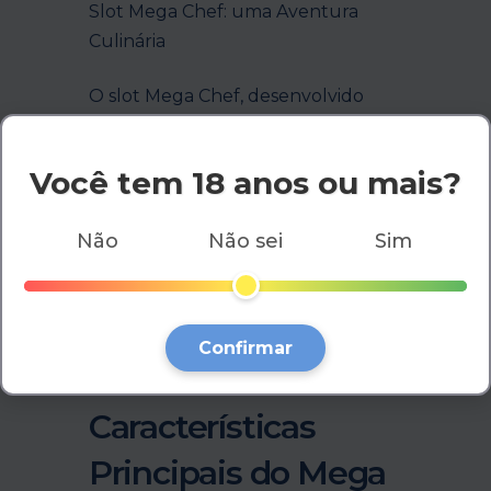
Slot Mega Chef: uma Aventura
Culinária
O slot Mega Chef, desenvolvido
pela Triple Cherry, oferece aos
jogadores uma experiência única
Você tem 18 anos ou mais?
no mundo da culinária. Com um
RTP (retorno ao jogador) de
Não
Não sei
Sim
98,65%, este caça-níqueis garante
altas chances de vitória. O prêmio
máximo é de 3,32, tornando o jogo
atraente para os aficionados por
Confirmar
entretenimento de azar.
Características
Principais do Mega