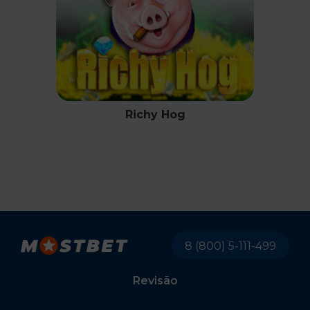
Richy Hog
8 (800) 5-111-499
Revisão