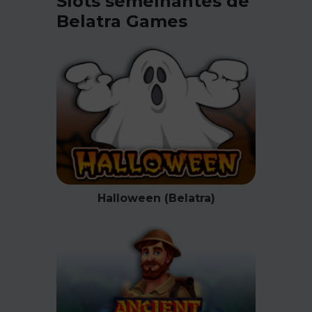
Slots semelhantes de
Belatra Games
Halloween (Belatra)