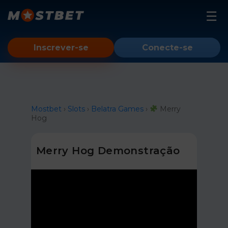
Mostbet
Inscrever-se
Conecte-se
Slots
Conta
Aviador
Instrução
Mostbet
›
Slots
›
Belatra Games
›
Merry
Hog
Espelho
Android
Merry Hog Demonstração
iOS
PC
Bonus