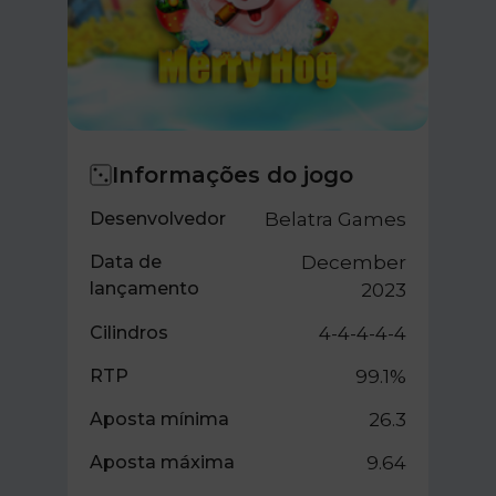
Informações do jogo
Desenvolvedor
Belatra Games
Data de
December
lançamento
2023
Cilindros
4-4-4-4-4
RTP
99.1%
Aposta mínima
26.3
Aposta máxima
9.64