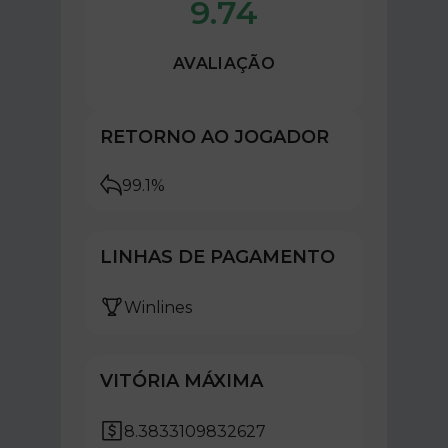
9.74
AVALIAÇÃO
RETORNO AO JOGADOR
99.1%
LINHAS DE PAGAMENTO
Winlines
VITÓRIA MÁXIMA
8.3833109832627