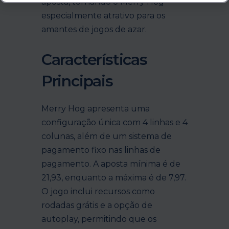
aposta, tornando o Merry Hog
especialmente atrativo para os
amantes de jogos de azar.
Características
Principais
Merry Hog apresenta uma
configuração única com 4 linhas e 4
colunas, além de um sistema de
pagamento fixo nas linhas de
pagamento. A aposta mínima é de
21,93, enquanto a máxima é de 7,97.
O jogo inclui recursos como
rodadas grátis e a opção de
autoplay, permitindo que os