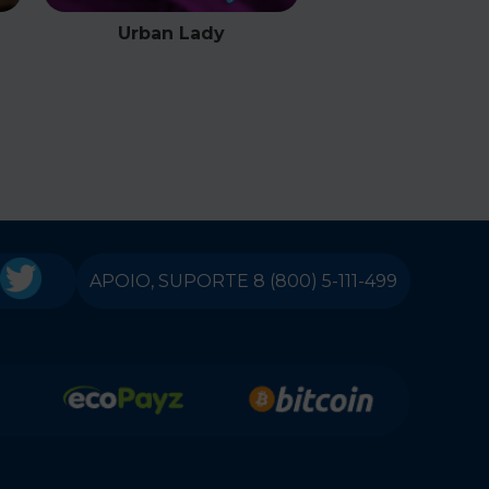
Urban Lady
APOIO, SUPORTE
8 (800) 5-111-499