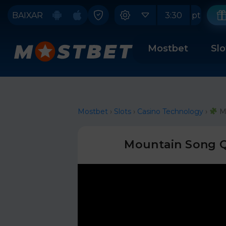
BAIXAR
3:30
pt
Mostbet
Slo
ru
uk
uk
pl
Mostbet
›
Slots
›
Casino Technology
›
M
bn
es
Mountain Song 
fr
no
hu
ar