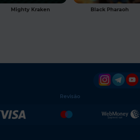
Mighty Kraken
Black Pharaoh
Revisão