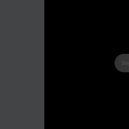
cs
tr
Jo