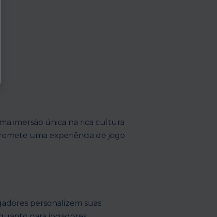
a imersão única na rica cultura
 promete uma experiência de jogo
gadores personalizem suas
es quanto para jogadores