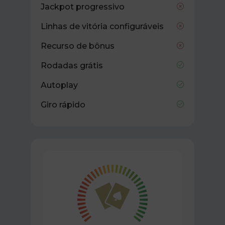
Jackpot progressivo
Linhas de vitória configuráveis
Recurso de bônus
Rodadas grátis
Autoplay
Giro rápido