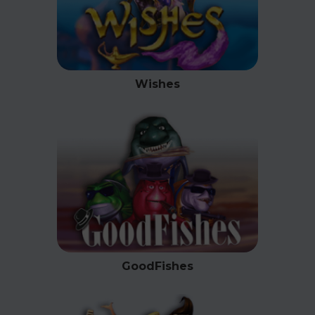
Wishes
GoodFishes