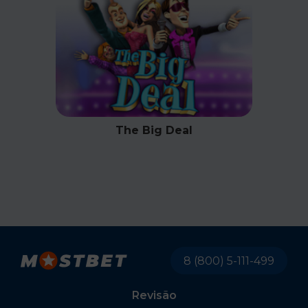
The Big Deal
8 (800) 5-111-499
Revisão