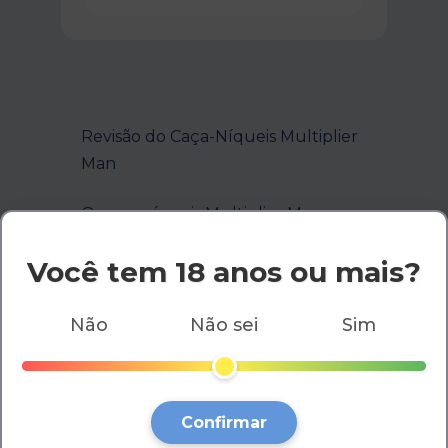
Revisão do Caça-Níqueis Multiplier
Man
O caça-níqueis Multiplier Man,
desenvolvido pela Revolver
Você tem 18 anos ou mais?
Gaming, é uma opção emocionante
para os amantes de jogos de azar,
oferecendo uma alta taxa de
Não
Não sei
Sim
retorno ao jogador (RTP) de
98,04%. Lançado em outubro de
2014, este slot proporciona a
Confirmar
chance de ganhos significativos