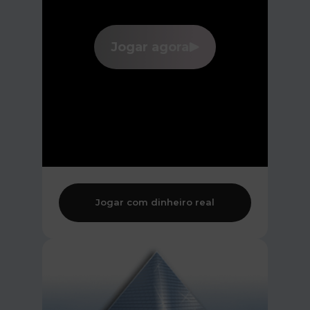
Jogar agora
Jogar com dinheiro real