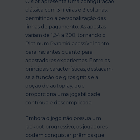
O slot apresenta uma configuração
clássica com 3 fileiras e 3 colunas,
permitindo a personalização das
linhas de pagamento. As apostas
variam de 1,34 a 200, tornando o
Platinum Pyramid acessível tanto
para iniciantes quanto para
apostadores experientes. Entre as
principais características, destacam-
se a função de giros grátis e a
opção de autoplay, que
proporciona uma jogabilidade
contínua e descomplicada.
Embora o jogo não possua um
jackpot progressivo, os jogadores
podem conquistar prêmios que