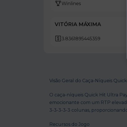
Winlines
VITÓRIA MÁXIMA
3.8361895445359
Visão Geral do Caça-Níqueis Quick
O caça-níqueis Quick Hit Ultra Pa
emocionante com um RTP elevado 
3-3-3-3-3 colunas, proporcionando
Recursos do Jogo