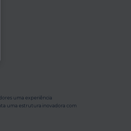
gadores uma experiência
nta uma estrutura inovadora com