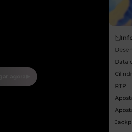
Inf
Desen
Data 
Cilind
gar agora
RTP
Apost
Apost
Jackp