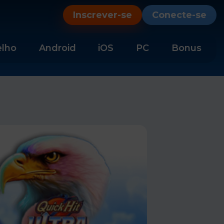
Inscrever-se
Conecte-se
elho
Android
iOS
PC
Bonus