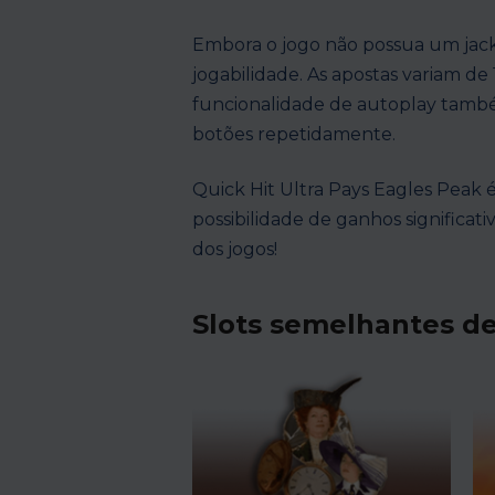
Embora o jogo não possua um jack
jogabilidade. As apostas variam de 
funcionalidade de autoplay também
botões repetidamente.
Quick Hit Ultra Pays Eagles Peak
possibilidade de ganhos significat
dos jogos!
Slots semelhantes de