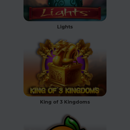
Lights
King of 3 Kingdoms