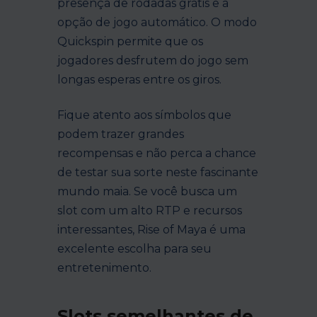
presença de rodadas grátis e a
opção de jogo automático. O modo
Quickspin permite que os
jogadores desfrutem do jogo sem
longas esperas entre os giros.
Fique atento aos símbolos que
podem trazer grandes
recompensas e não perca a chance
de testar sua sorte neste fascinante
mundo maia. Se você busca um
slot com um alto RTP e recursos
interessantes, Rise of Maya é uma
excelente escolha para seu
entretenimento.
Slots semelhantes de