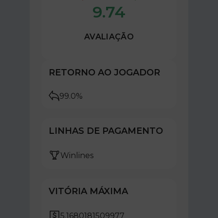
9.74
AVALIAÇÃO
RETORNO AO JOGADOR
99.0%
LINHAS DE PAGAMENTO
Winlines
VITÓRIA MÁXIMA
5.1680181509977