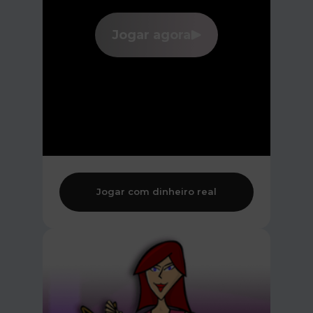
Jogar agora
Jogar com dinheiro real