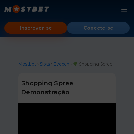
Mostbet
Inscrever-se
Conecte-se
Slots
Conta
Aviador
Instrução
Mostbet
›
Slots
›
Eyecon
›
Shopping Spree
Espelho
Android
Shopping Spree
iOS
Demonstração
PC
Bonus