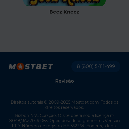
Beez Kneez
8 (800) 5-111-499
Revisão
Direitos autorais © 2009-2025 Mostbet.com. Todos os
direitos reservados.
Bizbon N.V., Curaçao. O site opera sob a licença nº
8048/JAZ2016-065. Operadora de pagamentos Venson
LTD. Número de registro HE 352364. Endereço legal: