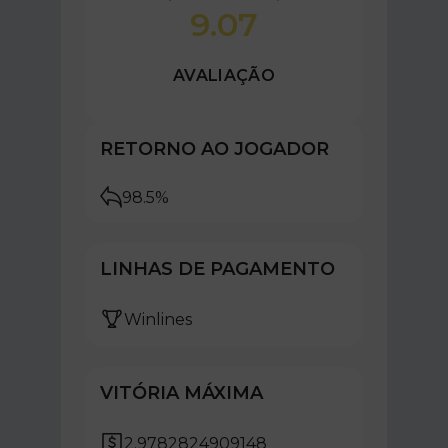
9.07
AVALIAÇÃO
RETORNO AO JOGADOR
98.5%
LINHAS DE PAGAMENTO
Winlines
VITÓRIA MÁXIMA
2.9782824909148