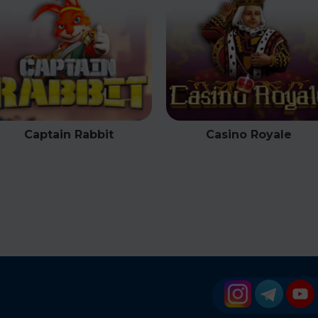
Captain Rabbit
Casino Royale