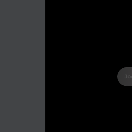
cs
tr
Jo