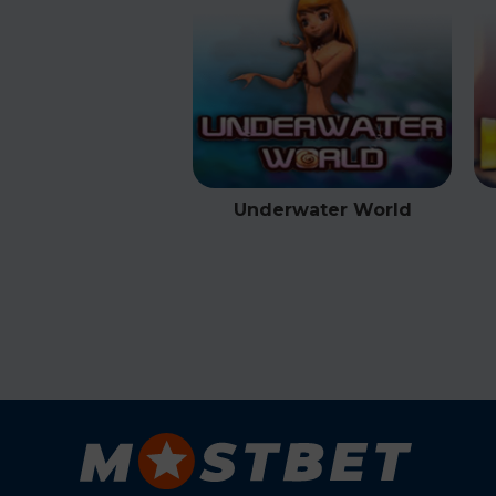
Underwater World