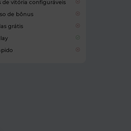
 de vitória configuráveis
so de bônus
as grátis
lay
ápido