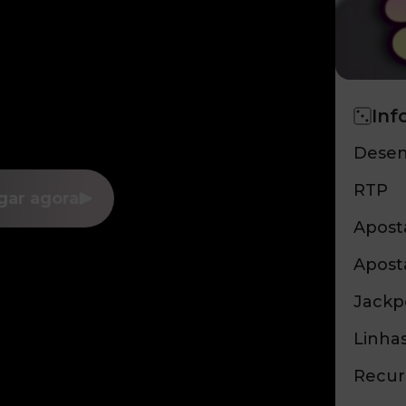
Inf
Desen
RTP
gar agora
Apost
Apost
Jackp
Linhas
Recur