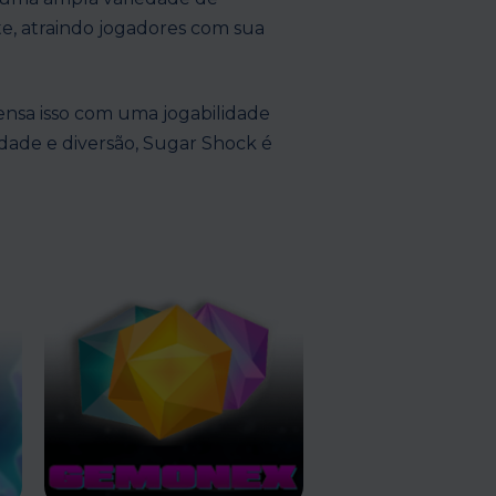
te, atraindo jogadores com sua
ensa isso com uma jogabilidade
dade e diversão, Sugar Shock é