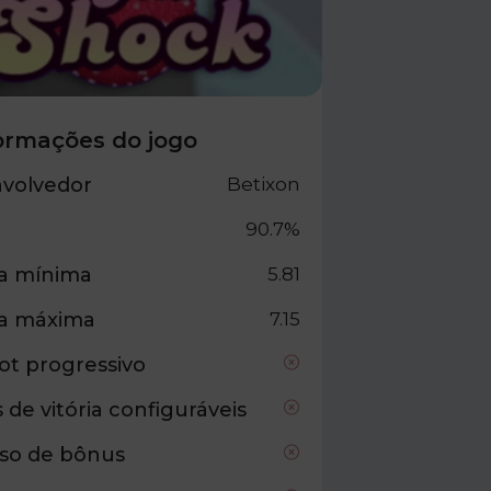
ormações do jogo
volvedor
Betixon
90.7%
a mínima
5.81
a máxima
7.15
ot progressivo
 de vitória configuráveis
so de bônus