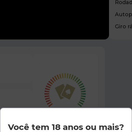
Rodad
Autop
Giro r
9.40
Você tem 18 anos ou mais?
AVALIAÇÃO