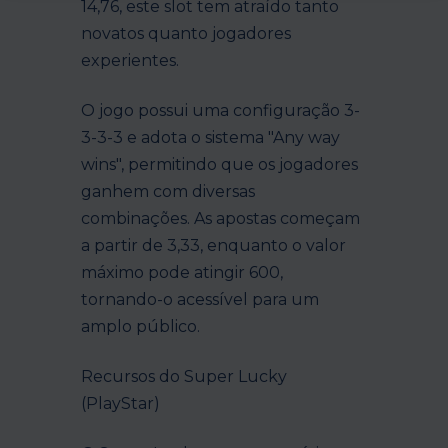
14,76, este slot tem atraído tanto
novatos quanto jogadores
experientes.
O jogo possui uma configuração 3-
3-3-3 e adota o sistema "Any way
wins", permitindo que os jogadores
ganhem com diversas
combinações. As apostas começam
a partir de 3,33, enquanto o valor
máximo pode atingir 600,
tornando-o acessível para um
amplo público.
Recursos do Super Lucky
(PlayStar)