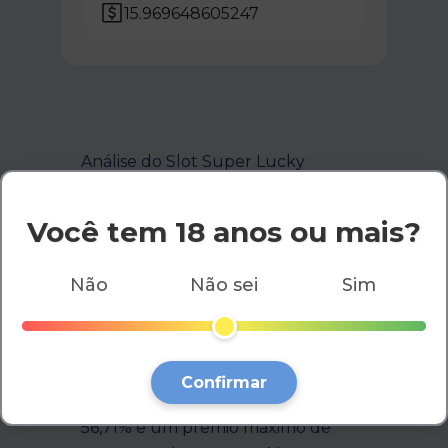
15.969648605247
Análise do Slot Super Lucky
(PlayStar)
Você tem 18 anos ou mais?
O Super Lucky (PlayStar) é um
emocionante jogo de caça-níqueis
Não
Não sei
Sim
lançado em dezembro de 2023,
que proporciona aos jogadores
uma experiência única e
oportunidades de ganho
Confirmar
significativas. Com um RTP de
56,71% e um prêmio máximo de