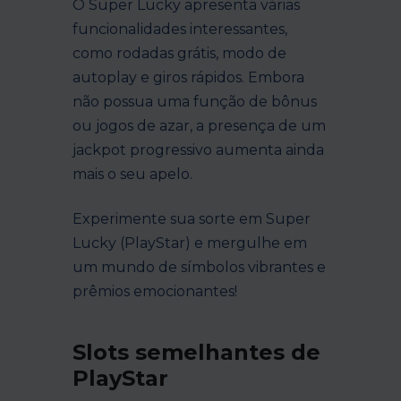
O Super Lucky apresenta várias
funcionalidades interessantes,
como rodadas grátis, modo de
autoplay e giros rápidos. Embora
não possua uma função de bônus
ou jogos de azar, a presença de um
jackpot progressivo aumenta ainda
mais o seu apelo.
Experimente sua sorte em Super
Lucky (PlayStar) e mergulhe em
um mundo de símbolos vibrantes e
prêmios emocionantes!
Slots semelhantes de
PlayStar