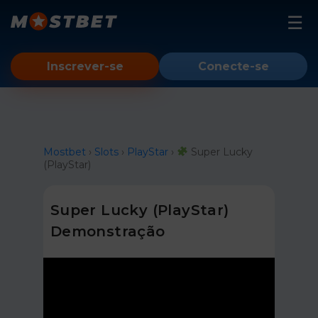
Mostbet
Inscrever-se
Conecte-se
Slots
Conta
Aviador
Instrução
Mostbet
›
Slots
›
PlayStar
›
Super Lucky
(PlayStar)
Espelho
Android
Super Lucky (PlayStar)
iOS
Demonstração
PC
Bonus