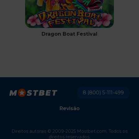
Dragon Boat Festival
8 (800) 5-111-499
Revisão
Direitos autorais © 2009-2025 Mostbet.com. Todos os
direitos reservados.