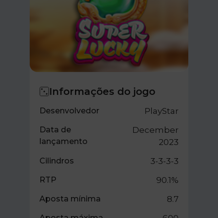
Informações do jogo
Desenvolvedor
PlayStar
Data de
December
lançamento
2023
Cilindros
3-3-3-3
RTP
90.1%
Aposta mínima
8.7
Aposta máxima