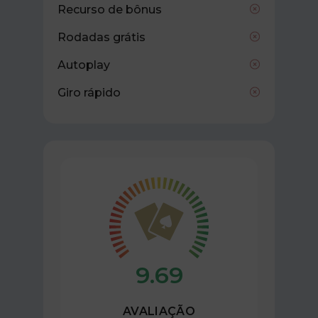
Recurso de bônus
Rodadas grátis
Autoplay
Giro rápido
9.69
AVALIAÇÃO