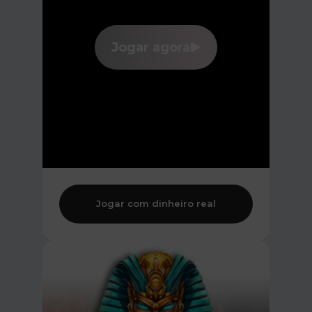
Jogar agora
Jogar com dinheiro real