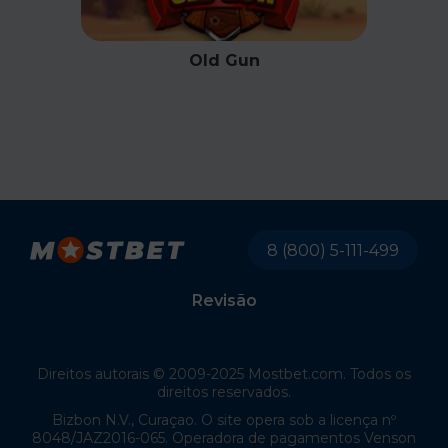
Old Gun
8 (800) 5-111-499
Revisão
Direitos autorais © 2009-2025 Mostbet.com. Todos os
direitos reservados.
Bizbon N.V., Curaçao. O site opera sob a licença nº
8048/JAZ2016-065. Operadora de pagamentos Venson