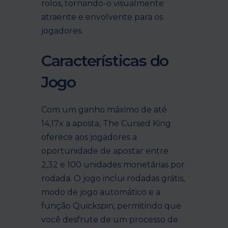
rolos, tornando-o visualmente
atraente e envolvente para os
jogadores.
Características do
Jogo
Com um ganho máximo de até
14,17x a aposta, The Cursed King
oferece aos jogadores a
oportunidade de apostar entre
2,32 e 100 unidades monetárias por
rodada. O jogo inclui rodadas grátis,
modo de jogo automático e a
função Quickspin, permitindo que
você desfrute de um processo de