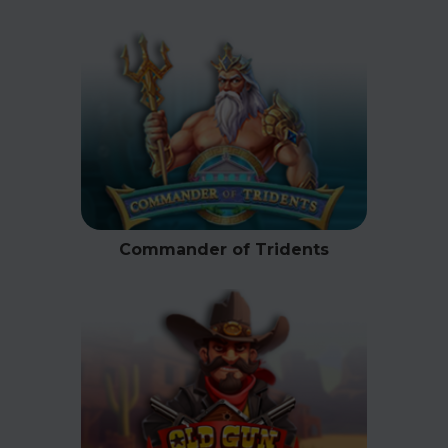
Commander of Tridents