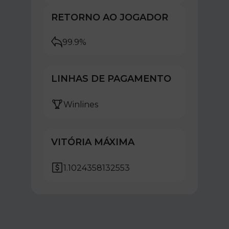
RETORNO AO JOGADOR
99.9%
LINHAS DE PAGAMENTO
Winlines
VITÓRIA MÁXIMA
1.1024358132553